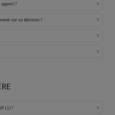
s apport ?
venir sur sa décision ?
?
ÈRE
if LLI ?