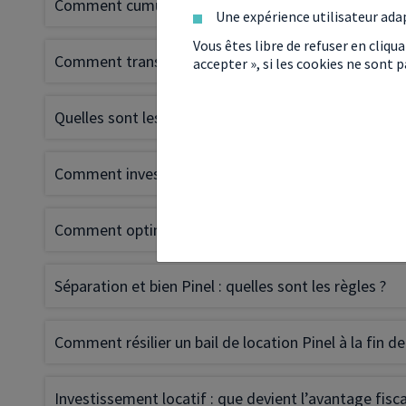
Comment cumuler loi Malraux et déficit foncier ?
Une expérience utilisateur ada
Vous êtes libre de refuser en cliqu
Comment transmettre un bien Pinel à ses enfants ?
accepter », si les cookies ne sont
Quelles sont les charges déductibles des revenus fo
Comment investir dans l’ancien en LMNP (location m
Comment optimiser ses revenus grâce à l’amortis
Séparation et bien Pinel : quelles sont les règles ?
Comment résilier un bail de location Pinel à la fin 
Investissement locatif : que devient l’avantage fisca