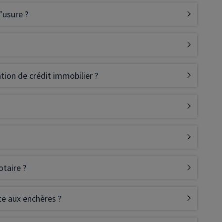
’usure ?
Déficit foncier
reprise
Loi Pinel
Anciens dispositifs
ation de crédit immobilier ?
Investissement locatif
otaire ?
te aux enchères ?