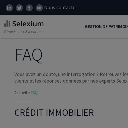
Nous contacter
GESTION DE PATRIMOI
Développer son patrim
FAQ
Réduire ses impôts
Préparer sa retraite
Vous avez un doute, une interrogation ? Retrouvez l
Transmission de patrim
clients et les réponses données par nos experts Selex
SCI
Accueil
FAQ
Protéger ses proches
CRÉDIT IMMOBILIER
Comment placer son ar
Défiscalisation