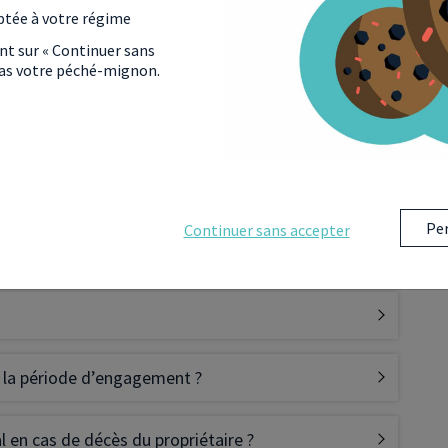
ptée à votre régime
ant sur « Continuer sans
 pas votre péché-mignon.
nciers ?
eublée non professionnelle) ?
Per
Continuer sans accepter
sement LMNP ?
de la période d’engagement ?
l en cas de décès du propriétaire ?