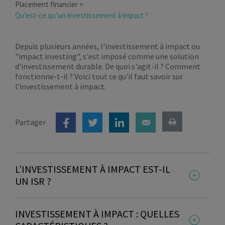
Placement financier
Qu’est-ce qu’un investissement à impact ?
Depuis plusieurs années, l'investissement à impact ou
"impact investing", s'est imposé comme une solution
d'investissement durable. De quoi s'agit-il ? Comment
fonctionne-t-il ? Voici tout ce qu'il faut savoir sur
l'investissement à impact.
Partager
L’INVESTISSEMENT À IMPACT EST-IL
UN ISR ?
Importé des États-Unis, l’investissement à
INVESTISSEMENT À IMPACT : QUELLES
impact est défini par le Global Impact Investing
network (GIIN) comme
un investissement