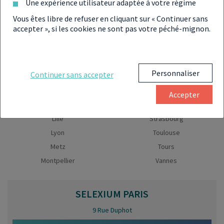
Une expérience utilisateur adaptée à votre régime
Découvrez nos agences
placements financiers
Vous êtes libre de refuser en cliquant sur « Continuer sans
Aix-en-Provence-Marseille
Nantes
accepter », si les cookies ne sont pas votre péché-mignon.
Biarritz
Nice
Bordeaux
Orléans
Caen
Paris
Personnaliser
Continuer sans accepter
Chambéry
Reims
Clermont-Ferrand
Rennes
Accepter
Dijon
Rouen
Lille
Strasbourg
Lyon
Toulouse
Metz
Tours
Montpellier
Vannes
SELEXIUM
PARIS
9 Rue Duphot