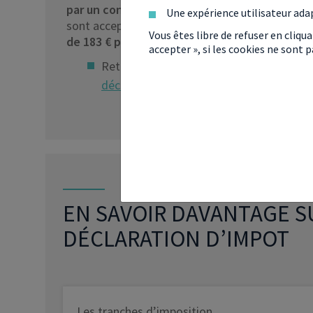
par un contrat de travail et de ne pas être 
Une expérience utilisateur ada
sont acceptées. Ce rattachement permettra aux
Vous êtes libre de refuser en cliqu
de 183 € par enfant
.
accepter », si les cookies ne sont
Retrouvez sur notre page dédiée
toutes
déclaration
.
EN SAVOIR DAVANTAGE S
DÉCLARATION D’IMPOT
Les tranches d’imposition