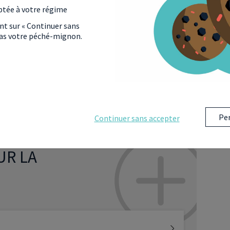
rémunérés
. Seules les gratifications lors de stage
ptée à votre régime
 parents de profiter d’une
réduction d’impôt
ant sur « Continuer sans
 pas votre péché-mignon.
 les informations utiles à votre première
Per
Continuer sans accepter
UR LA