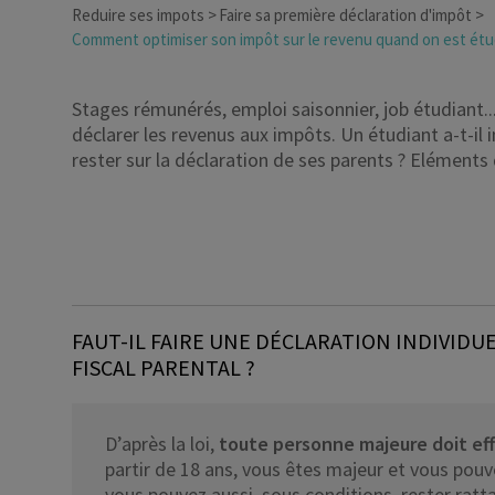
Reduire ses impots
Faire sa première déclaration d'impôt
Dirigeant d’entreprise
Comment optimiser son impôt sur le revenu quand on est étu
Conseils fiscalité d’ent
Stages rémunérés, emploi saisonnier, job étudiant... 
déclarer les revenus aux impôts. Un étudiant a-t-il i
rester sur la déclaration de ses parents ? Eléments
FAUT-IL FAIRE UNE DÉCLARATION INDIVIDU
FISCAL PARENTAL ?
D’après la loi,
toute personne majeure doit eff
partir de 18 ans, vous êtes majeur et vous pouv
vous pouvez aussi, sous conditions, rester ratta