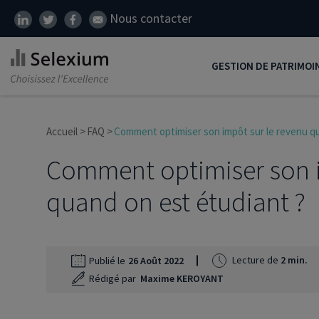
Nous contacter
GESTION DE PATRIMOI
Développer son patrim
Accueil
FAQ
Comment optimiser son impôt sur le revenu qu
Réduire ses impôts
Comment optimiser son i
Préparer sa retraite
quand on est étudiant ?
Transmission de patrim
SCI
Protéger ses proches
Lecture de
2 min.
Publié le
26 Août 2022
Rédigé par
Maxime KEROYANT
Comment placer son ar
Défiscalisation