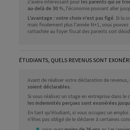
s’avère intéressant pour
les parents qui se tr
au-delà de 30 %
, l’économie pouvant aller jusq
L’avantage :
votre choix n’est pas figé
. Si la 
mais finalement plus l’année N+1, vous pouvez c
rattachée au foyer fiscal des parents soit décide
ÉTUDIANTS, QUELS REVENUS SONT EXONÉRÉ
Avant de réaliser votre déclaration de revenus
soient déclarables.
Si vous réalisez un stage en entreprise dans le
les indemnités perçues sont exonérées jusqu’
En tant qu’étudiant, si vous occupez un emploi
n’êtes pas obligé de le déclarer à certaines cond
vous avez
moins de 26 ans
au 1er janvie