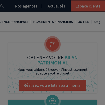
Nos agences
Actualités
Espace clients
DENCE PRINCIPALE
PLACEMENTS FINANCIERS
OUTILS
FAQ
it immobilier
Assurance vie
Simulation loi Denormandie
e
nir propriétaire
Compte titres
Comment réaliser son bilan patrimonial ?
ux
meilleurs taux
PERP
Le guide de la loi Denormandie 2026
OBTENEZ VOTRE
BILAN
PATRIMONIAL
e
urance de prêt immobilier
PER
Simulation prêt immobilier
Nous vous aidons à trouver l’investissement
adapté à votre projet
gocier son crédit immobilier
PEA
Nos vidéos
Loi Madelin
Nos Podcasts
Réalisez votre bilan patrimonial
SCPI
FCPI