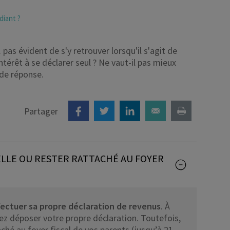
Déficit foncier
diant ?
reprise
Loi Pinel
pas évident de s'y retrouver lorsqu'il s'agit de
Anciens dispositifs
ntérêt à se déclarer seul ? Ne vaut-il pas mieux
 de réponse.
Investissement locatif
Partager
ELLE OU RESTER RATTACHÉ AU FOYER
ectuer sa propre déclaration de revenus
. À
ez déposer votre propre déclaration. Toutefois,
ché au foyer fiscal de vos parents (jusqu’à 21