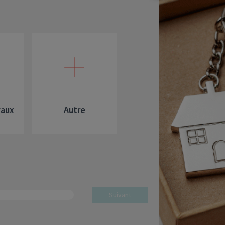
FIP
Bourse
Cryptomonnaie
vaux
Autre
Suivant