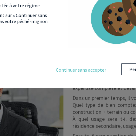
ptée à votre régime
ant sur « Continuer sans
 pas votre péché-mignon.
COMMENT FONC
Per
Continuer sans accepter
Réaliser une simulation de 
Après avoir répondu à plus
expertise complète et détail
Dans un premier temps, il v
Quel type de bien comptez
construction + terrain ou co
À quel usage sera t-il des
résidence secondaire, usage
Ensuite, il sera question de 