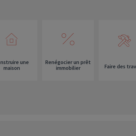
Déficit foncier
reprise
Loi Pinel
Anciens dispositifs
Investissement locatif
nstruire une
Renégocier un prêt
Faire des tra
maison
immobilier