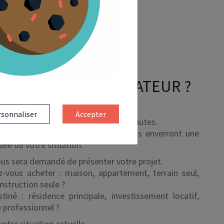
TIONNE LE SIMULATEUR ?
sonnaliser
Accepter
prêt ne vous prendra pas plus de 5 minutes.
ieurs questions, nos conseillers vous enverront une
lée de votre situation.
ous sera demandé de présenter votre projet.
-vous acheter : maison, appartement, terrain seul,
nstruction seule ?
tiné : résidence principale, investissement locatif,
 professionnel ?
votre situation actuelle.