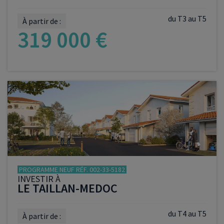
du T3 au T5
À partir de :
319 000 €
VOIR LE PROGRAMME
PROGRAMME NEUF RÉF. 002-33-5182
INVESTIR À
LE TAILLAN-MEDOC
du T4 au T5
À partir de :