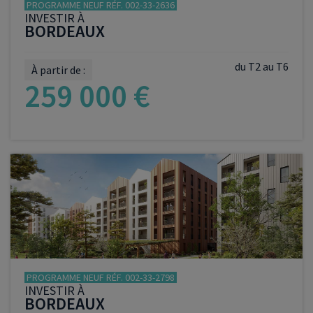
PROGRAMME NEUF RÉF. 002-33-2636
INVESTIR À
BORDEAUX
du T2 au T6
À partir de :
259 000 €
VOIR LE PROGRAMME
PROGRAMME NEUF RÉF. 002-33-2798
INVESTIR À
BORDEAUX