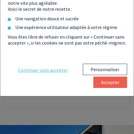
VOIR LE PROGRAMME
notre site plus agréable.
Voici le secret de notre recette :
Une navigation douce et sucrée
Une expérience utilisateur adaptée à votre régime
ANRU
Vous êtes libre de refuser en cliquant sur « Continuer sans
accepter », si les cookies ne sont pas votre péché-mignon.
PROGRAMME NEUF RÉF. 002-33-2637
INVESTIR À
BORDEAUX
Personnaliser
Continuer sans accepter
du T4 au T5
À partir de :
Accepter
494 000 €
VOIR LE PROGRAMME