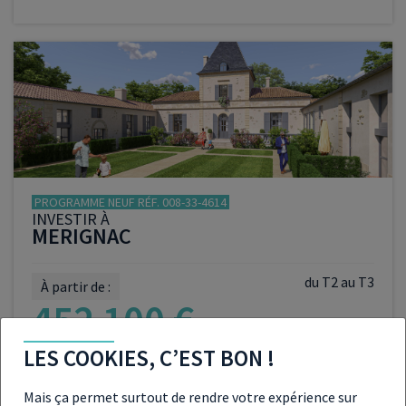
VOIR LE PROGRAMME
PROGRAMME NEUF RÉF. 008-33-4614
INVESTIR À
MERIGNAC
du T2 au T3
À partir de :
452 100 €
LES COOKIES, C’EST BON !
Mais ça permet surtout de rendre votre expérience sur