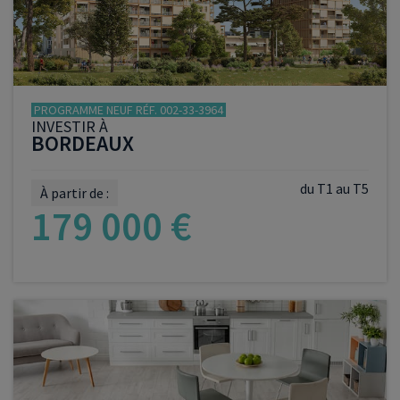
PROGRAMME NEUF RÉF. 002-33-3964
INVESTIR À
BORDEAUX
du T1 au T5
À partir de :
179 000 €
VOIR LE PROGRAMME