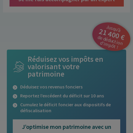
Jusqu’à
21 400 €
d
e
d
é
d
u
’im
p
ô
ctio
n d
t !
Réduisez vos impôts en
valorisant votre
patrimoine
Déduisez vos revenus fonciers
Reportez l’excédent du déficit sur 10 ans
Cumulez le déficit foncier aux dispositifs de
défiscalisation
J’optimise mon patrimoine avec un