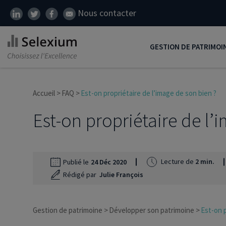
Nous contacter
GESTION DE PATRIMOI
Développer son patrim
Accueil
FAQ
Est-on propriétaire de l’image de son bien ?
Réduire ses impôts
Est-on propriétaire de l’
Préparer sa retraite
Transmission de patrim
SCI
Lecture de
2 min.
Publié le
24 Déc 2020
Rédigé par
Julie François
Protéger ses proches
Comment placer son ar
Gestion de patrimoine
Développer son patrimoine
Est-on p
Défiscalisation