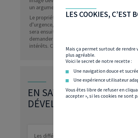
image dévalorisant le bien. Le simple fait qu’ell
un argument suffisant, sauf si l’image est à l’o
LES COOKIES, C’EST B
Le propriétaire qui souhaite entamer des poursu
d’urgence, ou engager une action au fond devant
sera ensuite lancée. Le propriétaire assignera al
demander de cesser la diffusion de l’image et
intérêts. C’est le juge qui tranchera.
Mais ça permet surtout de rendre v
plus agréable.
Voici le secret de notre recette :
Une navigation douce et sucré
Une expérience utilisateur ada
EN SAVOIR PLUS SUR C
Vous êtes libre de refuser en cliqu
accepter », si les cookies ne sont
DÉVELOPPER SON PATRI
Les différents régimes matrimoniaux