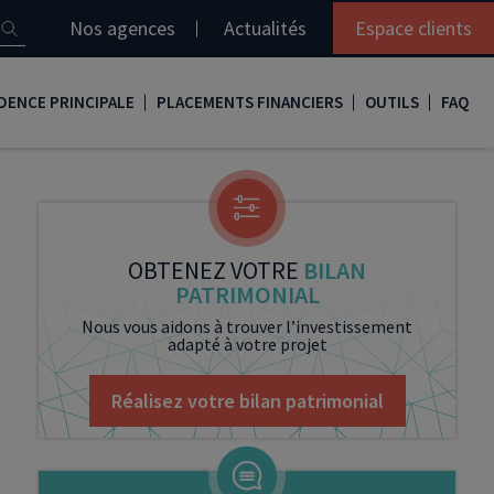
Nos agences
Actualités
Espace clients
DENCE PRINCIPALE
PLACEMENTS FINANCIERS
OUTILS
FAQ
it immobilier
Assurance vie
Simulation loi Denormandie
e
nir propriétaire
Compte titres
Comment réaliser son bilan patrimonial ?
ux
meilleurs taux
PERP
Le guide de la loi Denormandie 2026
OBTENEZ VOTRE
BILAN
PATRIMONIAL
e
urance de prêt immobilier
PER
Simulation prêt immobilier
Nous vous aidons à trouver l’investissement
adapté à votre projet
gocier son crédit immobilier
PEA
Nos vidéos
Loi Madelin
Nos Podcasts
Réalisez votre bilan patrimonial
SCPI
FCPI