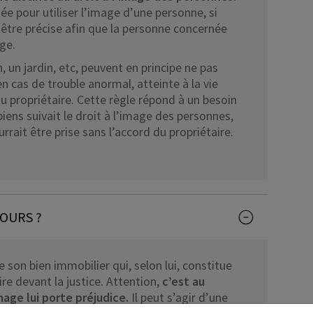
ée pour utiliser l’image d’une personne, si
it être précise afin que la personne concernée
ge.
 un jardin, etc, peuvent en principe ne pas
en cas de trouble anormal, atteinte à la vie
du propriétaire. Cette règle répond à un besoin
 biens suivait le droit à l’image des personnes,
rait être prise sans l’accord du propriétaire.
COURS ?
 son bien immobilier qui, selon lui, constitue
aire devant la justice. Attention,
c’est au
image lui porte préjudice.
Il peut s’agir d’une