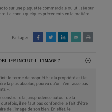
hoto sur une plaquette commerciale ou utilisée sur
Déficit foncier
droit a connu quelques précédents en la matière.
reprise
Loi Pinel
Anciens dispositifs
Partager
Investissement locatif
BILIER INCLUT-IL L’IMAGE ?
init le terme de propriété : « la propriété est le
ère la plus absolue, pourvu qu’on n’en fasse pas
nts ».
 construire la jurisprudence autour de la
 Toutefois, il ne faut pas confondre le fait d’être
ire de l’image de son bien. En effet, le