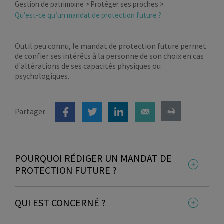
Gestion de patrimoine
Protéger ses proches
Qu’est-ce qu’un mandat de protection future ?
Outil peu connu, le mandat de protection future permet
de confier ses intérêts à la personne de son choix en cas
d'altérations de ses capacités physiques ou
psychologiques.
Partager
POURQUOI RÉDIGER UN MANDAT DE
PROTECTION FUTURE ?
Un mandat de protection future représente un
QUI EST CONCERNÉ ?
contrat de prévoyance permettant à un individu
d’
anticiper son avenir en protégeant ses
intérêts personnels et patrimoniaux
dans le