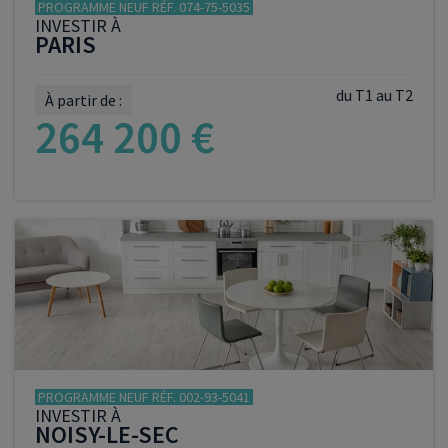
PROGRAMME NEUF RÉF. 074-75-5035
INVESTIR À
PARIS
du T1 au T2
À partir de :
264 200 €
VOIR LE PROGRAMME
PROGRAMME NEUF RÉF. 002-93-5041
INVESTIR À
NOISY-LE-SEC