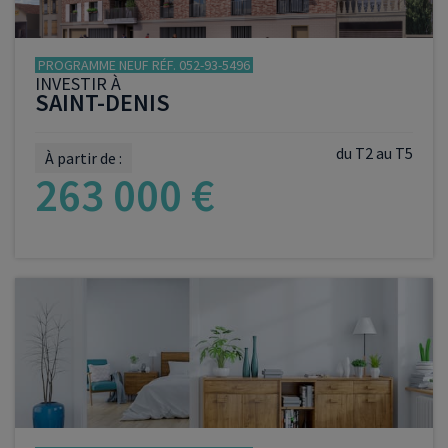
PROGRAMME NEUF RÉF. 052-93-5496
INVESTIR À
SAINT-DENIS
du T2 au T5
À partir de :
263 000 €
VOIR LE PROGRAMME