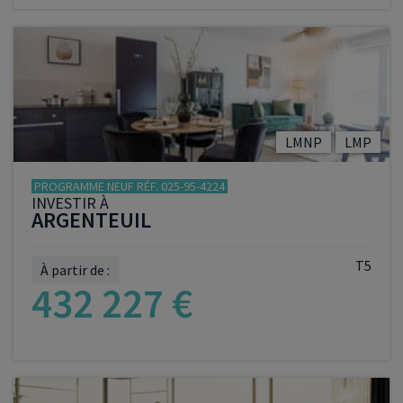
VOIR LE PROGRAMME
LMNP
LMP
PROGRAMME NEUF RÉF. 025-95-4224
INVESTIR À
ARGENTEUIL
T5
À partir de :
432 227 €
VOIR LE PROGRAMME