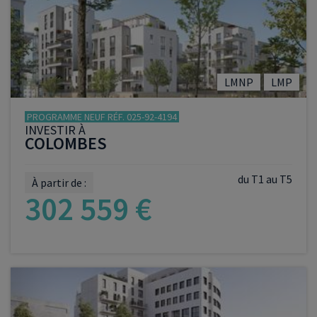
VOIR LE PROGRAMME
LMNP
LMP
PROGRAMME NEUF RÉF. 025-92-4194
INVESTIR À
COLOMBES
du T1 au T5
À partir de :
302 559 €
VOIR LE PROGRAMME