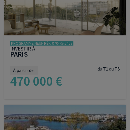
PROGRAMME NEUF RÉF. 070-75-5458
INVESTIR À
PARIS
du T1 au T5
À partir de :
470 000 €
VOIR LE PROGRAMME