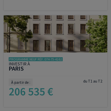
VOIR LE PROGRAMME
PROGRAMME NEUF RÉF. 074-75-4162
INVESTIR À
PARIS
du T1 au T2
À partir de :
206 535 €