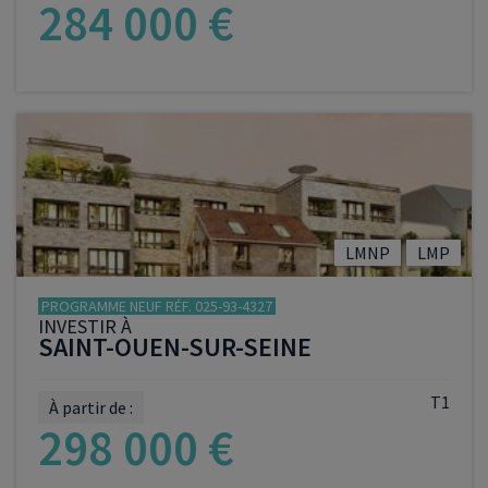
284 000 €
VOIR LE PROGRAMME
LMNP
LMP
PROGRAMME NEUF RÉF. 025-93-4327
INVESTIR À
SAINT-OUEN-SUR-SEINE
T1
À partir de :
298 000 €