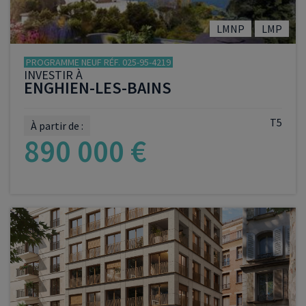
LMNP
LMP
PROGRAMME NEUF RÉF. 025-95-4219
INVESTIR À
ENGHIEN-LES-BAINS
T5
À partir de :
890 000 €
VOIR LE PROGRAMME