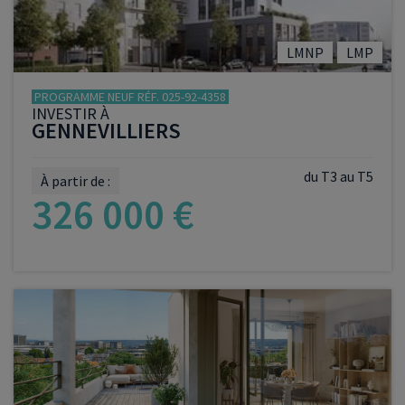
LMNP
LMP
PROGRAMME NEUF RÉF. 025-92-4358
INVESTIR À
GENNEVILLIERS
du T3 au T5
À partir de :
326 000 €
VOIR LE PROGRAMME