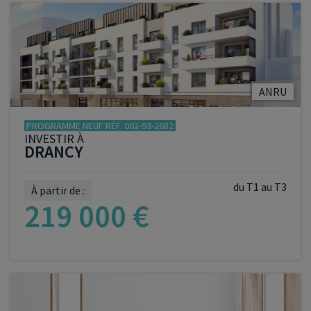
VOIR LE PROGRAMME
ANRU
PROGRAMME NEUF RÉF. 002-93-2682
INVESTIR À
DRANCY
du T1 au T3
À partir de :
219 000 €
VOIR LE PROGRAMME