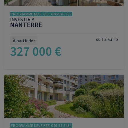
PROGRAMME NEUF RÉF. 070-92-5355
INVESTIR À
NANTERRE
du T3 au T5
À partir de :
327 000 €
VOIR LE PROGRAMME
PROGRAMME NEUF RÉF. 046-92-5484