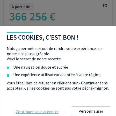
T3
À partir de :
366 256 €
LES COOKIES, C’EST BON !
VOIR LE PROGRAMME
Mais ça permet surtout de rendre votre expérience sur
notre site plus agréable.
Voici le secret de notre recette :
Une navigation douce et sucrée
Une expérience utilisateur adaptée à votre régime
Vous êtes libre de refuser en cliquant sur « Continuer sans
PROGRAMME NEUF RÉF. 014-93-4419
accepter », si les cookies ne sont pas votre péché-mignon.
INVESTIR À
ST DENIS
T3
À partir de :
Personnaliser
Continuer sans accepter