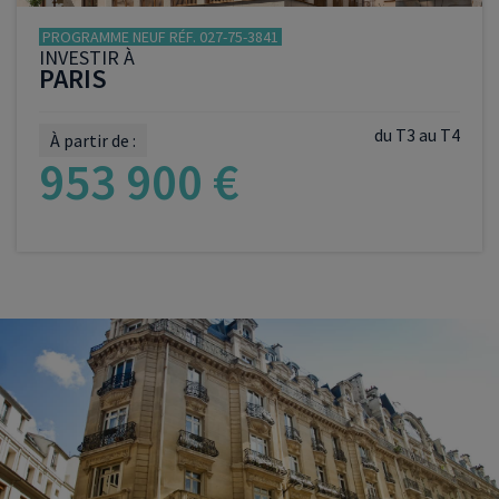
PROGRAMME NEUF RÉF. 027-75-3841
INVESTIR À
PARIS
du T3 au T4
À partir de :
953 900 €
VOIR LE PROGRAMME