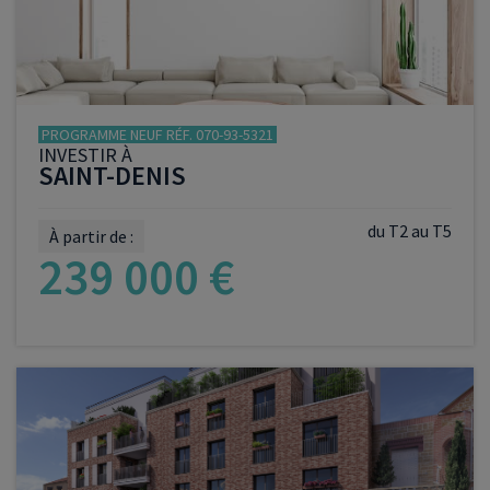
PROGRAMME NEUF RÉF. 070-93-5321
INVESTIR À
SAINT-DENIS
du T2 au T5
À partir de :
239 000 €
VOIR LE PROGRAMME