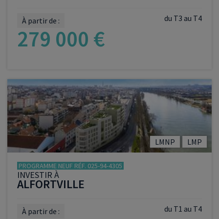
du T3 au T4
À partir de :
279 000 €
VOIR LE PROGRAMME
LMNP
LMP
PROGRAMME NEUF RÉF. 025-94-4305
INVESTIR À
ALFORTVILLE
du T1 au T4
À partir de :