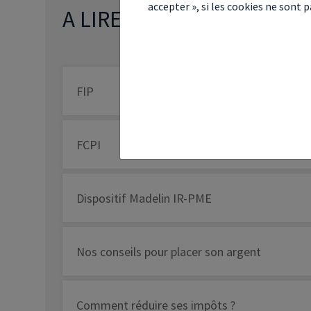
accepter », si les cookies ne sont
A LIRE ÉGALEMENT
FIP
FCPI
Dispositif Madelin IR-PME
Nos conseils pour placer son argent
Comment réduire ses impôts ?