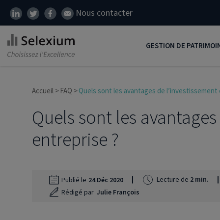
Nous contacter
GESTION DE PATRIMOI
Développer son patrim
Accueil
FAQ
Quels sont les avantages de l’investissement 
Réduire ses impôts
Quels sont les avantages
Préparer sa retraite
entreprise ?
Transmission de patrim
SCI
Protéger ses proches
Lecture de
2 min.
Publié le
24 Déc 2020
Rédigé par
Julie François
Comment placer son ar
Défiscalisation