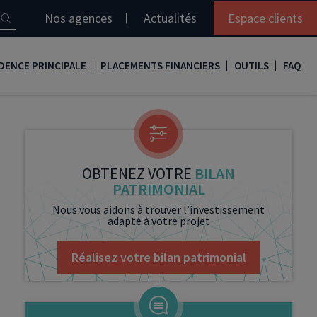
Nos agences
Actualités
Espace clients
DENCE PRINCIPALE
PLACEMENTS FINANCIERS
OUTILS
FAQ
it immobilier
Assurance vie
Simulation loi Denormandie
e
nir propriétaire
Compte titres
Comment réaliser son bilan patrimonial ?
ux
meilleurs taux
PERP
Le guide de la loi Denormandie 2026
OBTENEZ VOTRE
BILAN
PATRIMONIAL
e
urance de prêt immobilier
PER
Simulation prêt immobilier
Nous vous aidons à trouver l’investissement
adapté à votre projet
gocier son crédit immobilier
PEA
Nos vidéos
Loi Madelin
Nos Podcasts
Réalisez votre bilan patrimonial
SCPI
FCPI