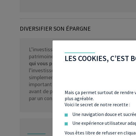
DIVERSIFIER SON ÉPARGNE
L’investissement en entreprise est une bonne op
patrimoine, mais attention aux risques. Miser s
LES COOKIES, C’EST B
qui vous parlent ou axées sur un marché port
l’investisseur de s’engager. Ce type d’investis
simplement comme de la gestion de patrimoine o
important de prendre le temps de
connaître l’
avant de placer son argent. Si vous souhaitez i
Mais ça permet surtout de rendre v
par un conseiller en gestion de patrimoine Sele
plus agréable.
Voici le secret de notre recette :
Une navigation douce et sucré
Une expérience utilisateur ada
Vous êtes libre de refuser en cliqu