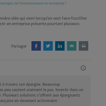
avantages de l’investissement en entreprise ?
Déficit foncier
mière idée qui vient lorsqu'on veut faire fructifier
reprise
Loi Pinel
tir en entreprise présente pourtant plusieurs
Anciens dispositifs
Investissement locatif
Partager
t à travers son épargne. Beaucoup
s peu sautent vraiment le pas. Investir dans un
. Plusieurs solutions s’offrent aux épargnants
rançaise en devenant actionnaire :