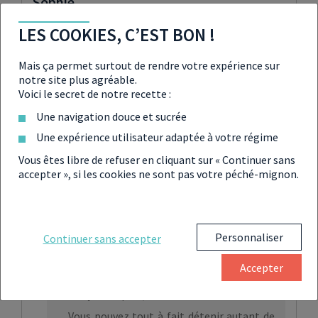
Sophie
23/10/2022 à 7h21
LES COOKIES, C’EST BON !
Bonjour,
Mais ça permet surtout de rendre votre expérience sur
– Peut-on avoir plusieurs PER auprès de différents
notre site plus agréable.
assureurs ?
Voici le secret de notre recette :
– Mon assureur me propose d’arrêter les
versements Madelin , de le conserver, et s’ouvrir un
Une navigation douce et sucrée
PER à côté, il me dit qu’il ne peut pas transférer
Une expérience utilisateur adaptée à votre régime
mon madelin vers un PER, est ce normal ?
Vous êtes libre de refuser en cliquant sur « Continuer sans
accepter », si les cookies ne sont pas votre péché-mignon.
Emilie Gardes
,
Rédactrice
spécialisée en Economie, Finance
Personnaliser
Continuer sans accepter
et Immobilier
24/10/2022 à 10h57
Accepter
Bonjour Sophie,
Vous pouvez tout à fait détenir autant de