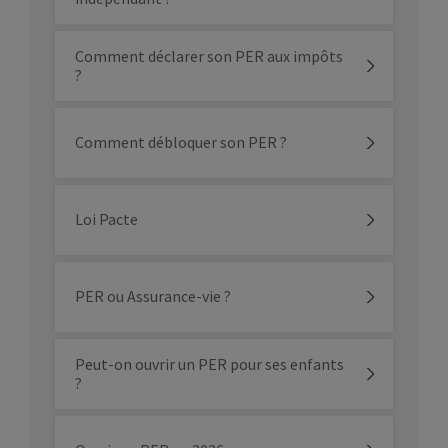
Versements
Réguliers
Libres
Rente
Capital ou
Comment déclarer son PER aux impôts
Sortie
obligatoire
rente
?
Déductibilité
des
Oui
Oui
Comment débloquer son PER ?
cotisations
Loi Pacte
Depuis le 1er janvier 2024, il n’est plus possible
d’ouvrir un PER individuel pour un mineur et les
PER déjà ouverts au nom d’un mineur ne
PER ou Assurance-vie ?
peuvent plus recevoir de versements jusqu’à sa
majorité.
Peut-on ouvrir un PER pour ses enfants
?