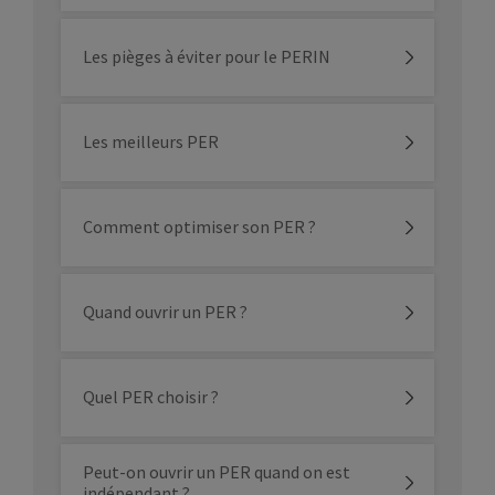
Retraite
Le contrat Madelin n’est réservé qu’aux
TNS alors que le PER est ouvert à tous.
Les pièges à éviter pour le PERIN
Les règles de transfert vers un contrat
de même nature sont différentes.
Les meilleurs PER
TABLEAU COMPARATIF : PER VS.
MADELIN
Comment optimiser son PER ?
CONTRAT
PER
Quand ouvrir un PER ?
MADELIN
Tout particul
majeur, sa
Quel PER choisir ?
Pour qui ?
TNS
condition lié
la situatio
professionne
Peut-on ouvrir un PER quand on est
indépendant ?