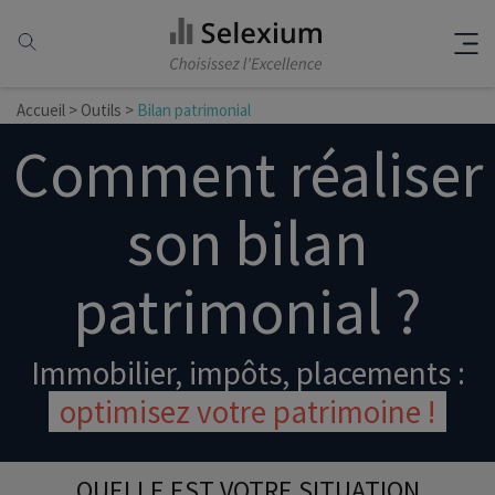
Accueil
>
Outils
>
Bilan patrimonial
Comment réaliser
son bilan
patrimonial ?
Immobilier, impôts, placements :
optimisez votre patrimoine !
QUELLE EST VOTRE SITUATION