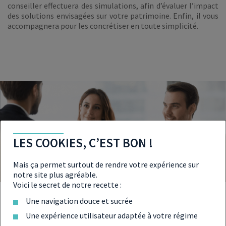
conseiller effectuera des simulations, afin d’évaluer l’impact
des solutions envisagées sur votre patrimoine. Enfin, il vous
accompagnera pour les concrétiser en toute simplicité.
LES COOKIES, C’EST BON !
Mais ça permet surtout de rendre votre expérience sur
notre site plus agréable.
Voici le secret de notre recette :
Une navigation douce et sucrée
POURQUOI FAIRE APPEL À UN
Une expérience utilisateur adaptée à votre régime
CONSEILLER EN GESTION DE