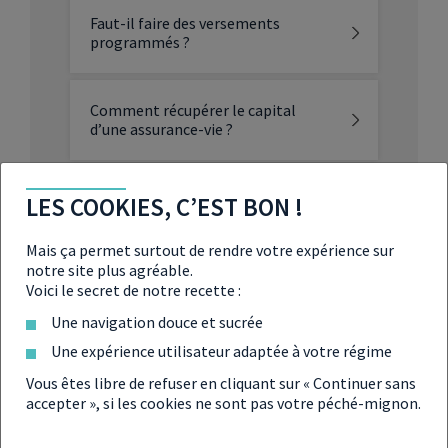
Faut-il faire des versements
programmés ?
Comment récupérer le capital
d’une assurance-vie ?
LES COOKIES, C’EST BON !
PER ou Assurance Vie ?
Mais ça permet surtout de rendre votre expérience sur
notre site plus agréable.
Assurance-vie intergénérationnelle
Voici le secret de notre recette :
: comment ça fonctionne ?
Une navigation douce et sucrée
Une expérience utilisateur adaptée à votre régime
Vous êtes libre de refuser en cliquant sur « Continuer sans
accepter », si les cookies ne sont pas votre péché-mignon.