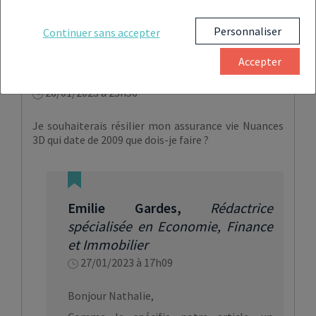
COMMENTAIRES (2)
Personnaliser
Continuer sans accepter
Accepter
Talbordet Nathalie
26/01/2023 à 23h56
Je souhaiterais résilier mon assurance vie Nuances
3D qui date de 2009 que dois-je faire ?
Emilie Gardes
,
Rédactrice
spécialisée en Economie, Finance
et Immobilier
27/01/2023 à 17h09
Bonjour Nathalie,