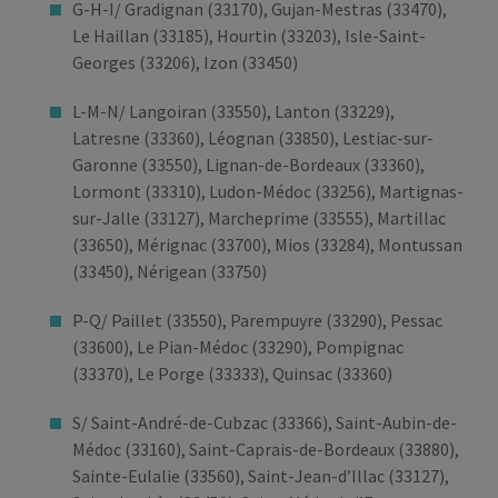
G-H-I/ Gradignan (33170), Gujan-Mestras (33470),
Le Haillan (33185), Hourtin (33203), Isle-Saint-
Georges (33206), Izon (33450)
L-M-N/ Langoiran (33550), Lanton (33229),
Latresne (33360), Léognan (33850), Lestiac-sur-
Garonne (33550), Lignan-de-Bordeaux (33360),
Lormont (33310), Ludon-Médoc (33256), Martignas-
sur-Jalle (33127), Marcheprime (33555), Martillac
(33650), Mérignac (33700), Mios (33284), Montussan
(33450), Nérigean (33750)
P-Q/ Paillet (33550), Parempuyre (33290), Pessac
(33600), Le Pian-Médoc (33290), Pompignac
(33370), Le Porge (33333), Quinsac (33360)
S/ Saint-André-de-Cubzac (33366), Saint-Aubin-de-
Médoc (33160), Saint-Caprais-de-Bordeaux (33880),
Sainte-Eulalie (33560), Saint-Jean-d’Illac (33127),