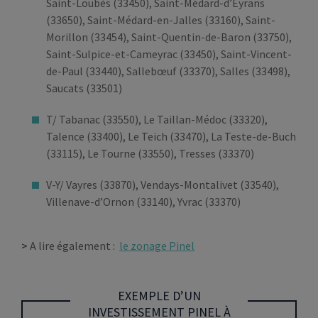
Saint-Loubès (33450), Saint-Médard-d’Eyrans
(33650), Saint-Médard-en-Jalles (33160), Saint-
Morillon (33454), Saint-Quentin-de-Baron (33750),
Saint-Sulpice-et-Cameyrac (33450), Saint-Vincent-
de-Paul (33440), Sallebœuf (33370), Salles (33498),
Saucats (33501)
T/ Tabanac (33550), Le Taillan-Médoc (33320),
Talence (33400), Le Teich (33470), La Teste-de-Buch
(33115), Le Tourne (33550), Tresses (33370)
V-Y/ Vayres (33870), Vendays-Montalivet (33540),
Villenave-d’Ornon (33140), Yvrac (33370)
>
A lire également :
le zonage Pinel
EXEMPLE D’UN
INVESTISSEMENT PINEL À