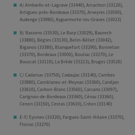
A/ Ambarès-et-Lagrave (33440), Arcachon (33120),
Artigues-près-Bordeaux (33370), Arveyres (33500),
Audenge (33980), Ayguemorte-les-Graves (33023)
B/ Bassens (33530), Le Barp (33029), Baurech
(33880), Bègles (33130), Belin-Béliet (33042),
Biganos (33380), Blanquefort (33290), Bonnetan
(33370), Bordeaux (33000), Bouliac (33270), Le
Bouscat (33110), La Brède (33213), Bruges (33520)
C/ Cadarsac (33750), Cadaujac (33140), Cambes
(33880), Camblanes-et-Meynac (33360), Canéjan
(33610), Carbon-Blanc (33560), Carcans (33097),
Carignan-de-Bordeaux (33360), Cénac (33360),
Cenon (33150), Cestas (33610), Créon (33140)
E-F/ Eysines (33320), Fargues-Saint-Hilaire (33370),
Floirac (33270)