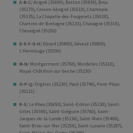
A-B-C
/ Acigné (35690), Betton (35830), Bruz
(35170), Cesson-Sévigné (35510), Chantepie
(35135), La Chapelle-des-Fougeretz (35520),
Chartres-de-Bretagne (35131), Chavagne (35310),
Chevaigné (35250)
D-E-F-G-H
/ Dinard (35800), Gévezé (35850),
L’Hermitage (35590)
M-N
/ Montgermont (35760), Mordelles (35310),
Noyal-Châtillon-sur-Seiche (35230)
O-P-Q
/ Orgères (35230), Pacé (35740), Pont-Péan
(35131)
R-S
/ Le Rheu (35650), Saint-Erblon (35230), Saint-
Gilles (35590), Saint-Grégoire (35760), Saint-
Jacques-de-la-Lande (35136), Saint-Malo (35400),
Saint-Briac-sur-Mer (35256), Saint-Lunaire (35287),
Saint-Méloir-des-Ondes (35299)