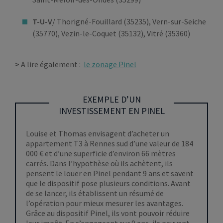
T-U-V
/ Thorigné-Fouillard (35235), Vern-sur-Seiche
(35770), Vezin-le-Coquet (35132), Vitré (35360)
>
A lire également :
le zonage Pinel
EXEMPLE D’UN
INVESTISSEMENT EN PINEL
Louise et Thomas envisagent d’acheter un
appartement T3 à Rennes sud d’une valeur de 184
000 € et d’une superficie d’environ 66 mètres
carrés. Dans l’hypothèse où ils achètent, ils
pensent le louer en Pinel pendant 9 ans et savent
que le dispositif pose plusieurs conditions. Avant
de se lancer, ils établissent un résumé de
l’opération pour mieux mesurer les avantages.
Grâce au dispositif Pinel, ils vont pouvoir réduire
leur impôt. En s’engageant sur 9 ans, ils peuvent