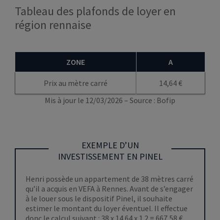
Tableau des plafonds de loyer en
région rennaise
ZONE
A
Prix au mètre carré
14,64 €
Mis à jour le 12/03/2026 – Source : Bofip
EXEMPLE D’UN
INVESTISSEMENT EN PINEL
Henri possède un appartement de 38 mètres carré
qu’il a acquis en VEFA à Rennes. Avant de s’engager
à le louer sous le dispositif Pinel, il souhaite
estimer le montant du loyer éventuel. Il effectue
donc le calcul suivant :
38 x 14.64 x 1.2 = 667,58 €
.