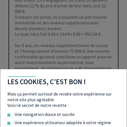
déduire 12 % du prix d’achat de leur bien, soit 22
080 €.
À travers cet achat, ils s’assurent un patrimoine
immobilier et des revenus supplémentaires
durant plusieurs années.
Le loyer sera fixé à
66 x 14.64 x 0.99 = 956,58 €
.
Sur 9 ans, les revenus supplémentaires de Louise
et Thomas seront d’environ 75 000 €. Une somme
confortable qui peut constituer un apport pour un
autre investissement ou permettre, tout
simplement, de rembourser le prêt immobilier en
cours.
LES COOKIES, C’EST BON !
Mais ça permet surtout de rendre votre expérience sur
notre site plus agréable.
Voici le secret de notre recette :
Profitez des avantages de la loi Pinel pour investir à
Une navigation douce et sucrée
Rennes
Une expérience utilisateur adaptée à votre régime