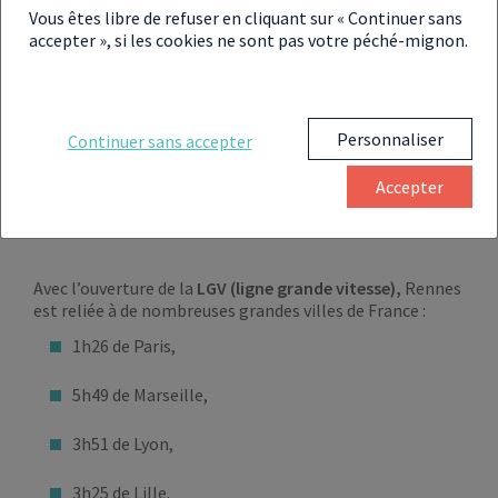
Vous êtes libre de refuser en cliquant sur « Continuer sans
Error
accepter », si les cookies ne sont pas votre péché-mignon.
POURQUOI INVESTIR DANS
Personnaliser
Continuer sans accepter
L’IMMOBILIER LOCATIF À
Accepter
RENNES ?
Avec l’ouverture de la
LGV (ligne grande vitesse),
Rennes
est reliée à de nombreuses grandes villes de France :
1h26 de Paris,
5h49 de Marseille,
3h51 de Lyon,
3h25 de Lille.