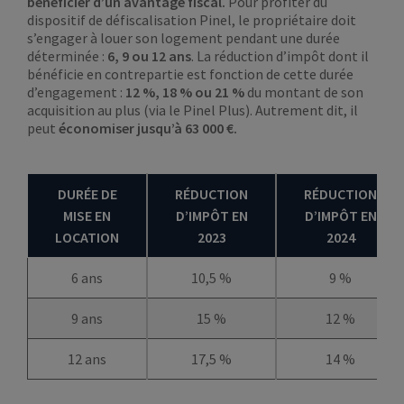
bénéficier d’un avantage fiscal.
Pour profiter du
dispositif de défiscalisation Pinel, le propriétaire doit
s’engager à louer son logement pendant une durée
déterminée :
6, 9 ou 12 ans
. La réduction d’impôt dont il
bénéficie en contrepartie est fonction de cette durée
d’engagement :
12 %, 18 % ou 21 %
du montant de son
acquisition au plus (via le Pinel Plus). Autrement dit, il
peut
économiser jusqu’à 63 000 €.
DURÉE DE
RÉDUCTION
RÉDUCTION
MISE EN
D’IMPÔT EN
D’IMPÔT EN
LOCATION
2023
2024
6 ans
10,5 %
9 %
9 ans
15 %
12 %
12 ans
17,5 %
14 %