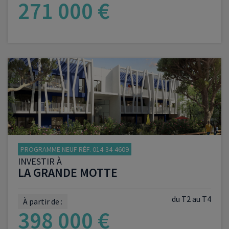
271 000 €
VOIR LE PROGRAMME
PROGRAMME NEUF RÉF. 014-34-4609
INVESTIR À
LA GRANDE MOTTE
du T2 au T4
À partir de :
398 000 €