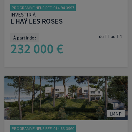
PROGRAMME NEUF RÉF. 014-94-3997
INVESTIR À
L HAŸ LES ROSES
du T1 au T4
À partir de :
232 000 €
VOIR LE PROGRAMME
LMNP
PROGRAMME NEUF RÉF. 014-83-3960