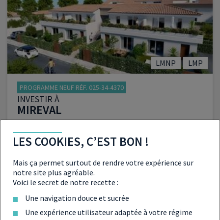
VOIR LE PROGRAMME
LMNP
LMP
PROGRAMME NEUF RÉF. 025-34-4370
INVESTIR À
MIREVAL
du T2 au T3
À partir de :
LES COOKIES, C’EST BON !
224 000 €
Mais ça permet surtout de rendre votre expérience sur
notre site plus agréable.
Voici le secret de notre recette :
Une navigation douce et sucrée
VOIR LE PROGRAMME
Une expérience utilisateur adaptée à votre régime