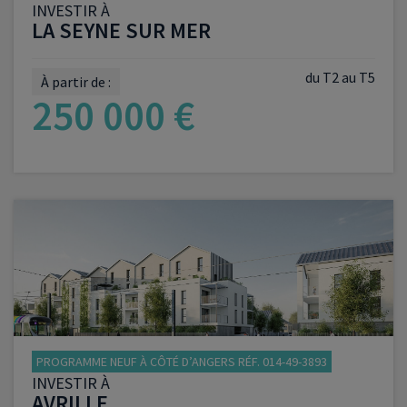
INVESTIR À
LA SEYNE SUR MER
du T2 au T5
À partir de :
250 000 €
VOIR LE PROGRAMME
PROGRAMME NEUF À CÔTÉ D’ANGERS RÉF. 014-49-3893
INVESTIR À
AVRILLE