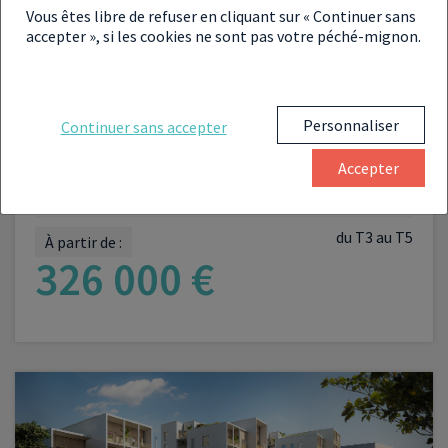
Vous êtes libre de refuser en cliquant sur « Continuer sans
accepter », si les cookies ne sont pas votre péché-mignon.
LMNP
LMP
Personnaliser
Continuer sans accepter
PROGRAMME NEUF RÉF. 025-92-4358
INVESTIR À
Accepter
GENNEVILLIERS
du T3 au T5
À partir de :
326 000 €
VOIR LE PROGRAMME