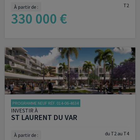
T2
À partir de :
330 000 €
VOIR LE PROGRAMME
PROGRAMME NEUF RÉF. 014-06-4634
INVESTIR À
ST LAURENT DU VAR
du T2 au T4
À partir de :