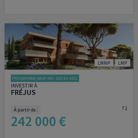
VOIR LE PROGRAMME
LMNP
LMP
PROGRAMME NEUF RÉF. 025-83-4421
INVESTIR À
FRÉJUS
T2
À partir de :
242 000 €