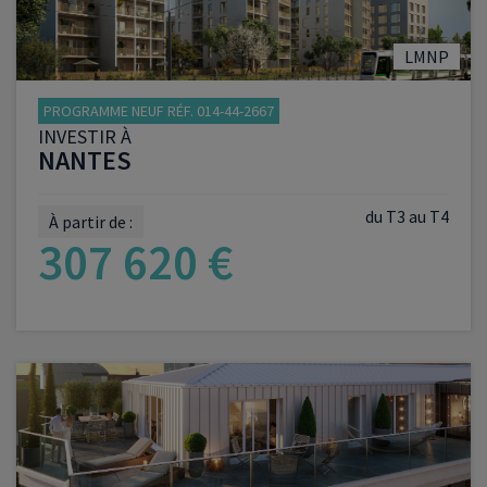
LMNP
PROGRAMME NEUF RÉF. 014-44-2667
INVESTIR À
NANTES
du T3 au T4
À partir de :
307 620 €
VOIR LE PROGRAMME