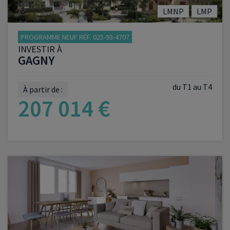
LMNP
LMP
PROGRAMME NEUF RÉF. 025-93-4707
INVESTIR À
GAGNY
du T1 au T4
À partir de :
207 014 €
VOIR LE PROGRAMME