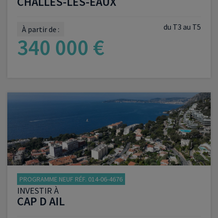
CHALLES-LES-EAUX
du T3 au T5
À partir de :
340 000 €
VOIR LE PROGRAMME
PROGRAMME NEUF RÉF. 014-06-4676
INVESTIR À
CAP D AIL