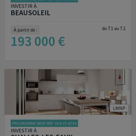
INVESTIR À
BEAUSOLEIL
du T1 au T2
À partir de :
193 000 €
VOIR LE PROGRAMME
LMNP
PROGRAMME NEUF RÉF. 014-73-4734
INVESTIR À