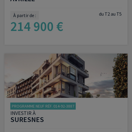
du T2 au T5
À partir de :
214 900 €
VOIR LE PROGRAMME
PROGRAMME NEUF RÉF. 014-92-3887
INVESTIR À
SURESNES