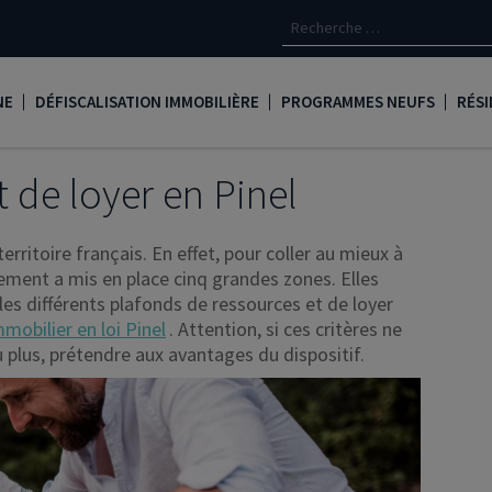
NE
DÉFISCALISATION IMMOBILIÈRE
PROGRAMMES NEUFS
RÉSI
oine
Loi Denormandie
Appartements neufs à Paris
Créd
 de loyer en Pinel
Dispositif Jeanbrun
Appartements neufs à Toulous
Deve
territoire français. En effet, pour coller au mieux à
LMNP
Appartements neufs à Bordea
Les 
ement a mis en place cinq grandes zones. Elles
es différents plafonds de ressources et de loyer
oine
Logement locatif intermédiaire
Appartements neufs à Marseill
Ass
mmobilier en loi Pinel
. Attention, si ces critères ne
Loi Girardin
Appartements neufs à Lyon
René
u plus, prétendre aux avantages du dispositif.
Loi Malraux
PTZ
gent
Loi Cosse
Nue propriété