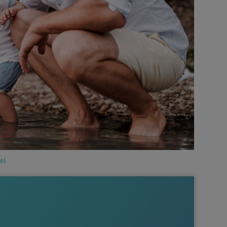
Déficit foncier
reprise
Loi Pinel
Anciens dispositifs
Investissement locatif
el