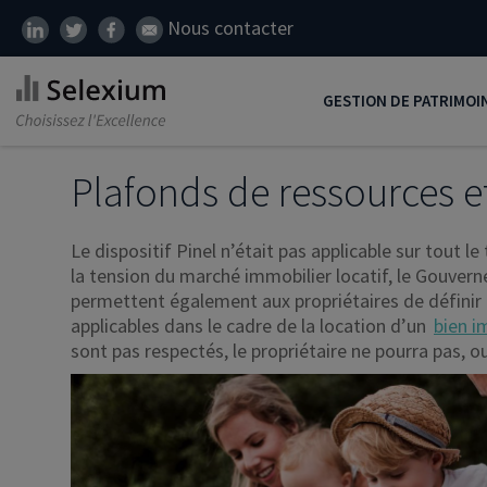
Nous contacter
GESTION DE PATRIMOI
Développer son patrim
Plafonds de ressources et
Réduire ses impôts
Le dispositif Pinel n’était pas applicable sur tout le 
Préparer sa retraite
la tension du marché immobilier locatif, le Gouvern
permettent également aux propriétaires de définir l
Transmission de patrim
applicables dans le cadre de la location d’un
bien i
SCI
sont pas respectés, le propriétaire ne pourra pas, o
Protéger ses proches
Comment placer son ar
Défiscalisation