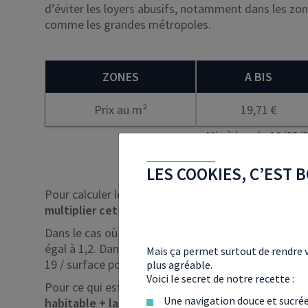
d’éviter les loyers abusifs, notamment dans les zon
comme les grandes métropoles.
ZONES
A BIS
Prix au m²
19,71 €
Mis à jour le 12/03/
LES COOKIES, C’EST B
Pour calculer le loyer maximum qu’il pourra demande
multiplier cet indice par un coefficient multipli
Dans le cas où la surface du logement est en dessous
égal à 1,2. Dans le cas où la surface du logement est
Mais ça permet surtout de rendre v
19 / surface pondérée du logement.
plus agréable.
Voici le secret de notre recette :
Pour ce qui est de la
surface pondérée
du logement,
Une navigation douce et sucré
habitable + la surface des annexes divisée par 2
.