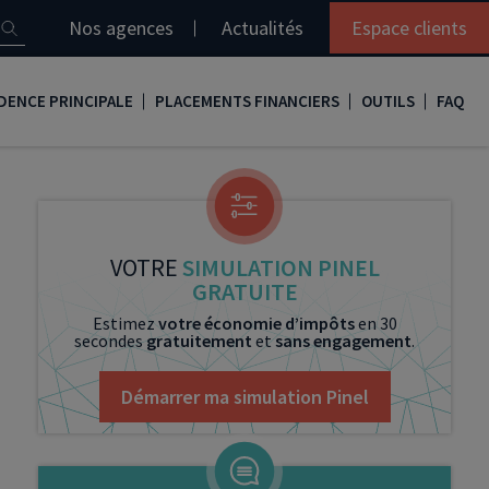
Nos agences
Actualités
Espace clients
DENCE PRINCIPALE
PLACEMENTS FINANCIERS
OUTILS
FAQ
it immobilier
Assurance vie
Simulation loi Denormandie
e
nir propriétaire
Compte titres
Comment réaliser son bilan patrimonial ?
ux
meilleurs taux
PERP
Le guide de la loi Denormandie 2026
VOTRE
SIMULATION PINEL
GRATUITE
e
urance de prêt immobilier
PER
Simulation prêt immobilier
Estimez
votre économie d’impôts
en 30
secondes
gratuitement
et
sans engagement
.
gocier son crédit immobilier
PEA
Nos vidéos
Loi Madelin
Nos Podcasts
Démarrer ma simulation Pinel
SCPI
FCPI