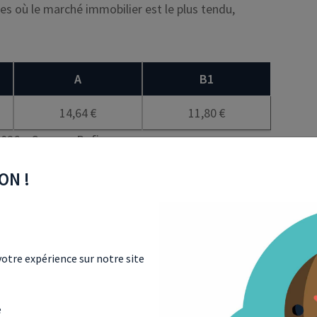
es où le marché immobilier est le plus tendu,
A
B1
14,64 €
11,80 €
2026 – Source : Bofip
ON !
r à son locataire, le propriétaire devra ainsi
cateur, puis par la surface pondérée du logement
.
 des 38 m², alors le coefficient multiplicateur sera
 supérieure à 38m², le coefficient sera égal à : 0,7 +
otre expérience sur notre site
 elle sera égale au calcul suivant : la
surface
e