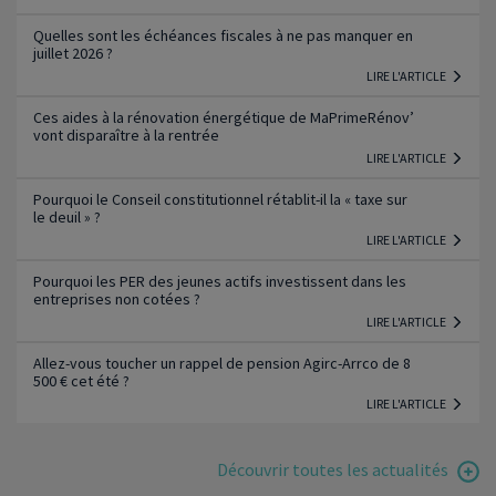
Quelles sont les échéances fiscales à ne pas manquer en
juillet 2026 ?
LIRE L'ARTICLE
Ces aides à la rénovation énergétique de MaPrimeRénov’
vont disparaître à la rentrée
LIRE L'ARTICLE
Pourquoi le Conseil constitutionnel rétablit-il la « taxe sur
le deuil » ?
LIRE L'ARTICLE
Pourquoi les PER des jeunes actifs investissent dans les
entreprises non cotées ?
LIRE L'ARTICLE
Allez-vous toucher un rappel de pension Agirc-Arrco de 8
500 € cet été ?
LIRE L'ARTICLE
Découvrir toutes les actualités