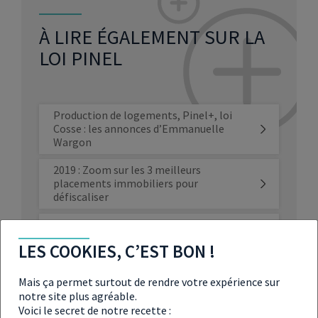
À LIRE ÉGALEMENT SUR LA
LOI PINEL
Production de logements, Pinel+, loi
Cosse : les annonces d’Emmanuelle
Wargon
2019 : Zoom sur les 3 meilleurs
placements immobiliers pour
défiscaliser
Défiscaliser avec la loi Pinel en 2018
LES COOKIES, C’EST BON !
Mais ça permet surtout de rendre votre expérience sur
Possibilité d’un Pinel Plus pour 2023…
notre site plus agréable.
Voici le secret de notre recette :