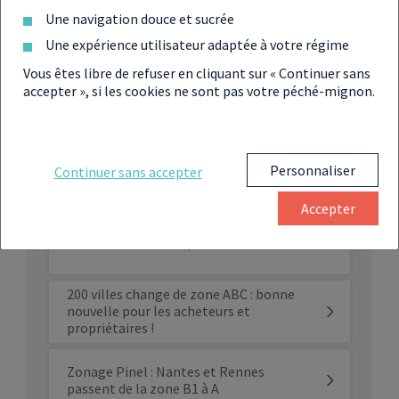
Une navigation douce et sucrée
Loi Pinel 2021 : le point sur les réformes
Une expérience utilisateur adaptée à votre régime
Vous êtes libre de refuser en cliquant sur « Continuer sans
accepter », si les cookies ne sont pas votre péché-mignon.
La loi Pinel prolongée jusqu’au 1er avril
2023 à taux plein
Fin du Pinel en Outre-mer : vers un
Personnaliser
Continuer sans accepter
nouveau dispositif uniquement sur ce
territoire en 2025 ?
Accepter
Loi Pinel : Toulouse passe en zone A !
200 villes change de zone ABC : bonne
nouvelle pour les acheteurs et
propriétaires !
Zonage Pinel : Nantes et Rennes
passent de la zone B1 à A