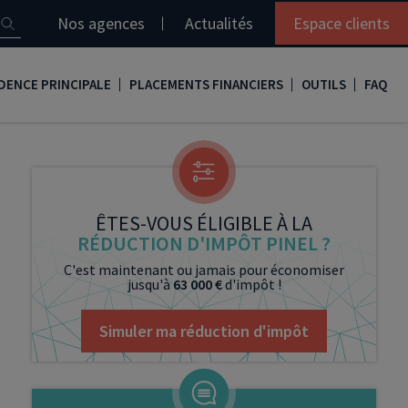
Nos agences
Actualités
Espace clients
DENCE PRINCIPALE
PLACEMENTS FINANCIERS
OUTILS
FAQ
it immobilier
Assurance vie
Simulation loi Denormandie
e
nir propriétaire
Compte titres
Comment réaliser son bilan patrimonial ?
ux
meilleurs taux
PERP
Le guide de la loi Denormandie 2026
ÊTES-VOUS ÉLIGIBLE À LA
RÉDUCTION D'IMPÔT PINEL ?
e
urance de prêt immobilier
PER
Simulation prêt immobilier
C'est maintenant ou jamais pour économiser
jusqu'à
63 000 €
d'impôt !
gocier son crédit immobilier
PEA
Nos vidéos
Loi Madelin
Nos Podcasts
Simuler ma réduction d'impôt
SCPI
FCPI