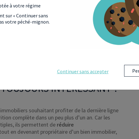
ptée à votre régime
ant sur « Continuer sans
 pas votre péché-mignon.
Per
Continuer sans accepter
IL TOUJOURS INTÉRESSANT ?
mmobiliers souhaitant profiter de la dernière ligne
ition complète dans un peu plus d’un an. Car les
tiples, ils permettent de
réduire
 tout en devenant propriétaire d’un bien immobilier,