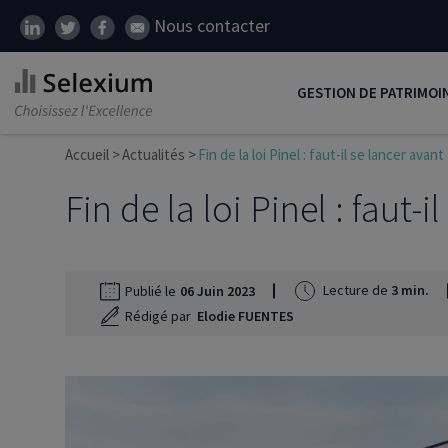
Nous contacter
GESTION DE PATRIMOI
Accueil
Actualités
Fin de la loi Pinel : faut-il se lancer avant
Développer son patrim
Fin de la loi Pinel : faut-
Réduire ses impôts
Préparer sa retraite
Transmission de patrim
Lecture de
3 min.
Publié le
06 Juin 2023
Rédigé par
Elodie FUENTES
SCI
Protéger ses proches
Comment placer son ar
Défiscalisation