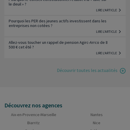
le deuil » ?
LIRE L'ARTICLE
Pourquoi les PER des jeunes actifs investissent dans les
entreprises non cotées ?
LIRE L'ARTICLE
Allez-vous toucher un rappel de pension Agirc-Arrco de 8
500 € cet été ?
LIRE L'ARTICLE
Découvrir toutes les actualités
Découvrez nos agences
Aix-en-Provence-Marseille
Nantes
Biarritz
Nice