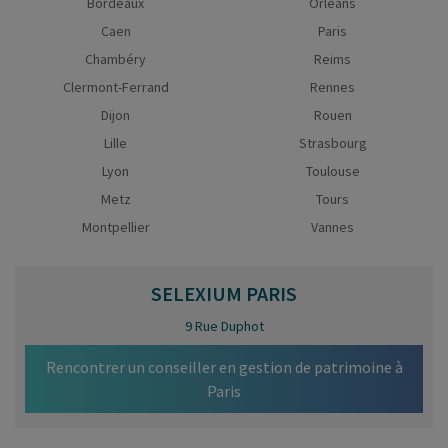
Bordeaux
Orléans
Caen
Paris
Chambéry
Reims
Clermont-Ferrand
Rennes
Dijon
Rouen
Lille
Strasbourg
Lyon
Toulouse
Metz
Tours
Montpellier
Vannes
SELEXIUM
PARIS
9 Rue Duphot
Rencontrer un conseiller en gestion de patrimoine à
Paris