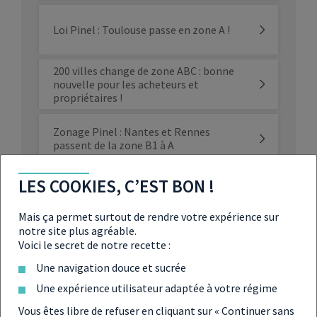
Loi Pinel : Toulouse passe en zone A !
200 villes change de zone ABC : bonne
nouvelle pour les acheteurs et
propriétaires !
Zonage Pinel : Nantes et Rennes
passent de la zone B1 à A
Loi Pinel : un dispositif « nécessaire
LES COOKIES, C’EST BON !
pour la mixité sociale » selon la Cour
des comptes
Mais ça permet surtout de rendre votre expérience sur
notre site plus agréable.
Tout savoir sur la fin de la loi Pinel en
Voici le secret de notre recette :
2024
Une navigation douce et sucrée
Une expérience utilisateur adaptée à votre régime
Vers une prolongation du dispositif
Pinel en 2025 ?
Vous êtes libre de refuser en cliquant sur « Continuer sans