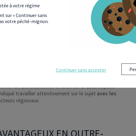
ptée à votre régime
ant sur « Continuer sans
 pas votre péché-mignon.
 démarrer dans les prochains jours à ma demande
u’on mette en place pour qu’après le Pinel j’ai un
site officielle à la Réunion
Per
Continuer sans accepter
la population ultramarine, la Réunion risque d’être
ositif de défiscalisation d’ici un an. Si aucune piste
ndiqué travailler attentivement sur le sujet
avec les
acteurs régionaux.
S AVANTAGEUX EN OUTRE-