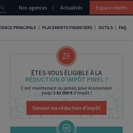
Nos agences
Actualités
Espace clients
DENCE PRINCIPALE
PLACEMENTS FINANCIERS
OUTILS
FAQ
it immobilier
Assurance vie
Simulation loi Denormandie
e
nir propriétaire
Compte titres
Comment réaliser son bilan patrimonial ?
ux
meilleurs taux
PERP
Le guide de la loi Denormandie 2026
ÊTES-VOUS ÉLIGIBLE À LA
RÉDUCTION D'IMPÔT PINEL ?
e
urance de prêt immobilier
PER
Simulation prêt immobilier
C'est maintenant ou jamais pour économiser
jusqu'à
63 000 €
d'impôt !
gocier son crédit immobilier
PEA
Nos vidéos
Loi Madelin
Nos Podcasts
Simuler ma réduction d'impôt
SCPI
FCPI