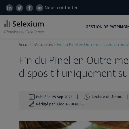
Nous contacter
GESTION DE PATRIMOI
Accueil
Actualités
Fin du Pinel en Outre-mer : vers un nouv
Développer son patrim
Fin du Pinel en Outre-me
Réduire ses impôts
Préparer sa retraite
dispositif uniquement sur
Transmission de patrim
SCI
Lecture de
3 min.
Publié le
25 Sep 2023
Protéger ses proches
Rédigé par
Elodie FUENTES
Comment placer son ar
Défiscalisation