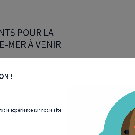
NTS POUR LA
E-MER À VENIR
 décembre 2024
, fait du remue-ménage dans le
e peine qui s’opère. D’un côté pour les
ON !
calisation immobilière sur plusieurs années et, de
e marché tend à s’appauvrir. Si pour l’hexagone,
n Outre-mer, les lignes pourraient être amenées à
r
, Philippe Vigier, a récemment redonné une lueur
s d’une
visite à la Réunion
, ce dernier a annoncé la
otre expérience sur notre site
de trouver de nouveaux financements pour
aider le
s sociales et économiques que peut engendrer la
ver des solutions
en s’appuyant sur les acteurs
e
ur le terrain.