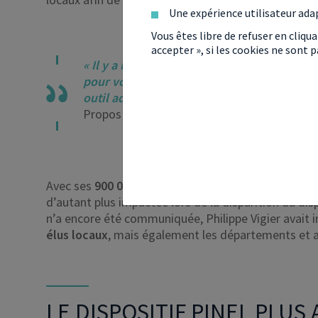
Une expérience utilisateur ada
Vous êtes libre de refuser en cliqu
accepter », si les cookies ne sont
« Il y a une mission parlementaire qui va
pour voir quels sont les outils qu’il faut q
outil adapté aux territoires ultramarins ».
Propos tenus par Philippe Vigier, lors de sa vi
Avec ses
900 000 habitants
, représentant 40 % de 
d’autant plus impactée lors de la disparition du disp
n’a encore été communiquée, Philippe Vigier avait i
élus locaux
, mais également les départements et 
LE DISPOSITIF PINEL PLU