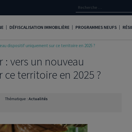
NE
DÉFISCALISATION IMMOBILIÈRE
PROGRAMMES NEUFS
RÉSI
eau dispositif uniquement sur ce territoire en 2025 ?
oine
Loi Denormandie
Appartements neufs à Paris
Créd
r : vers un nouveau
Dispositif Jeanbrun
Appartements neufs à Toulous
Deve
LMNP
Appartements neufs à Bordea
Les 
 ce territoire en 2025 ?
oine
Logement locatif intermédiaire
Appartements neufs à Marseill
Ass
Loi Girardin
Appartements neufs à Lyon
René
Thématique :
Actualités
Loi Malraux
PTZ
gent
Loi Cosse
Nue propriété