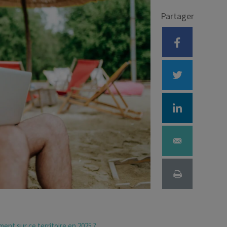
Partager
Déficit foncier
reprise
Loi Pinel
Anciens dispositifs
Investissement locatif
ent sur ce territoire en 2025 ?