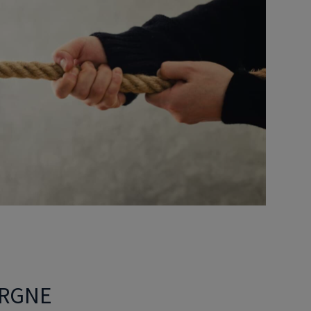
Déficit foncier
reprise
Loi Pinel
Anciens dispositifs
Investissement locatif
ARGNE