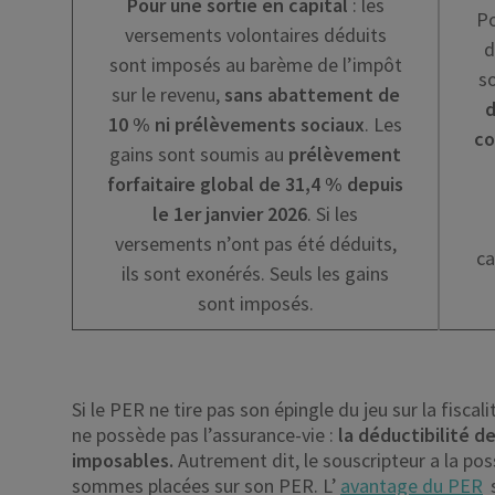
Pour une sortie en capital
: les
Po
versements volontaires déduits
d
sont imposés au barème de l’impôt
so
sur le revenu,
sans abattement de
d
10 % ni prélèvements sociaux
. Les
co
gains sont soumis au
prélèvement
forfaitaire global de 31,4 % depuis
le 1er janvier 2026
. Si les
versements n’ont pas été déduits,
ca
ils sont exonérés. Seuls les gains
sont imposés.
Si le PER ne tire pas son épingle du jeu sur la fiscali
ne possède pas l’assurance-vie :
la déductibilité 
imposables.
Autrement dit, le souscripteur a la pos
sommes placées sur son PER. L’
avantage du PER
s