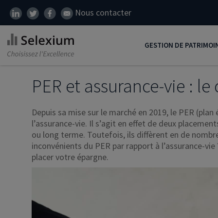
Nous contacter
GESTION DE PATRIMOI
Développer son patrim
PER et assurance-vie : le
Réduire ses impôts
Depuis sa mise sur le marché en 2019, le PER (plan
Préparer sa retraite
l’assurance-vie. Il s’agit en effet de deux placemen
ou long terme. Toutefois, ils diffèrent en de nombr
Transmission de patrim
inconvénients du PER par rapport à l’assurance-vie 
SCI
placer votre épargne.
Protéger ses proches
Comment placer son ar
Défiscalisation