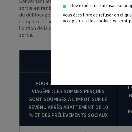
Concernant les modes de sortie,
le PER et l’assura
Une expérience utilisateur ada
sortie en rente ou en capital, selon le choix du s
du déblocage des fonds n’est pas la même.
Pour l
Vous êtes libre de refuser en cliqu
accepter », si les cookies ne sont
complexe et prend en compte plusieurs critères, n
l’option de la déductibilité des versements à l’entré
sortie.
PER
L
POUR UNE SORTIE EN RENTE
L
VIAGÈRE
: LES SOMMES PERÇUES
B
SONT SOUMISES À
L’IMPÔT SUR LE
REVENU
APRÈS ABATTEMENT DE 10
R
% ET DES PRÉLÈVEMENTS SOCIAUX