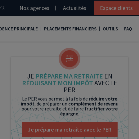
Nos agences
Actualités
Espace clients
DENCE PRINCIPALE
PLACEMENTS FINANCIERS
OUTILS
FAQ
it immobilier
Assurance vie
Simulation loi Denormandie
e
nir propriétaire
Compte titres
Comment réaliser son bilan patrimonial ?
ux
meilleurs taux
PERP
Le guide de la loi Denormandie 2026
JE
PRÉPARE MA RETRAITE
EN
RÉDUISANT MON IMPÔT
AVEC LE
e
urance de prêt immobilier
PER
Simulation prêt immobilier
PER
Le PER vous permet à la fois de
réduire votre
gocier son crédit immobilier
PEA
Nos vidéos
impôt
, de préparer un
complément de revenu
pour votre retraite et de faire
fructifier votre
Loi Madelin
Nos Podcasts
épargne
.
SCPI
Je prépare ma retraite avec le PER
FCPI