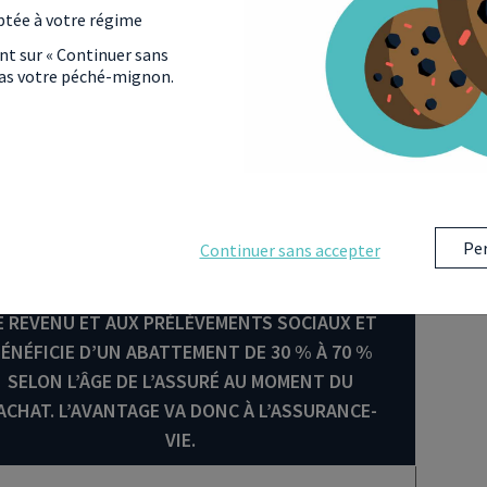
nce-vie offrent tous deux la possibilité d’une
ptée à votre régime
ouscripteur.
Toutefois,
la fiscalité appliquée lors
es deux produits, elle est particulièrement
ant sur « Continuer sans
 pas votre péché-mignon.
otamment le mode de sortie. Dans le cas du PER,
e a aussi des conséquences sur la fiscalité à la
ASSURANCE-VIE
Per
Continuer sans accepter
A RENTE VIAGÈRE EST SOUMISE À L’IMPÔT SUR
E REVENU ET AUX PRÉLÈVEMENTS SOCIAUX ET
ÉNÉFICIE D’UN ABATTEMENT DE 30 % À 70 %
SELON L’ÂGE DE L’ASSURÉ AU MOMENT DU
ACHAT. L’AVANTAGE VA DONC À L’ASSURANCE-
VIE.