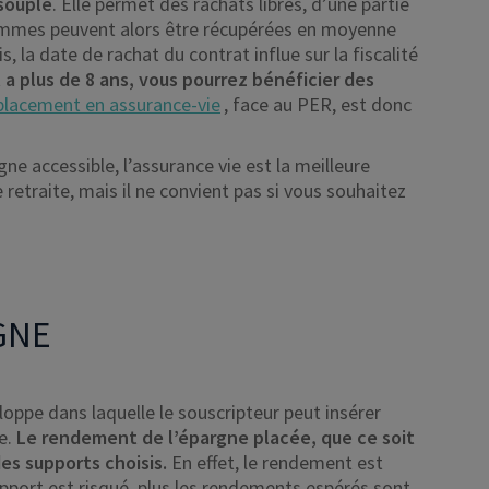
 souple
. Elle permet des rachats libres, d’une partie
sommes peuvent alors être récupérées en moyenne
 la date de rachat du contrat influe sur la fiscalité
 a plus de 8 ans, vous pourrez bénéficier des
placement en assurance-vie
, face au PER, est donc
gne accessible, l’assurance vie est la meilleure
 retraite, mais il ne convient pas si vous souhaitez
GNE
oppe dans laquelle le souscripteur peut insérer
e.
Le rendement de l’épargne placée, que ce soit
es supports choisis.
En effet, le rendement est
upport est risqué, plus les rendements espérés sont