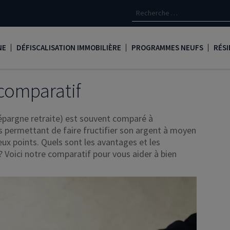
NE
DÉFISCALISATION IMMOBILIÈRE
PROGRAMMES NEUFS
RÉSI
oine
Loi Denormandie
Appartements neufs à Paris
Créd
 comparatif
Dispositif Jeanbrun
Appartements neufs à Toulous
Deve
 épargne retraite) est souvent comparé à
LMNP
Appartements neufs à Bordea
Les 
ts permettant de faire fructifier son argent à moyen
eux points. Quels sont les avantages et les
oine
Logement locatif intermédiaire
Appartements neufs à Marseill
Ass
? Voici notre comparatif pour vous aider à bien
Loi Girardin
Appartements neufs à Lyon
René
Loi Malraux
PTZ
gent
Loi Cosse
Nue propriété