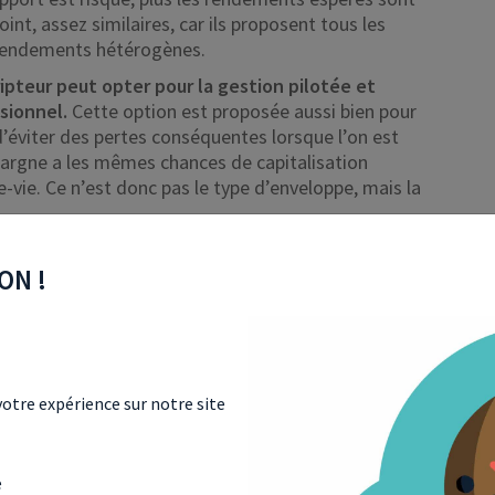
int, assez similaires, car ils proposent tous les
rendements hétérogènes.
ripteur peut opter pour la gestion pilotée et
ssionnel.
Cette option est proposée aussi bien pour
d’éviter des pertes conséquentes lorsque l’on est
épargne a les mêmes chances de capitalisation
e-vie. Ce n’est donc pas le type d’enveloppe, mais la
bles entre assurance vie et PER, car ils reposent
 permet une stratégie plus long terme, donc
ON !
part de risque.
otre expérience sur notre site
e