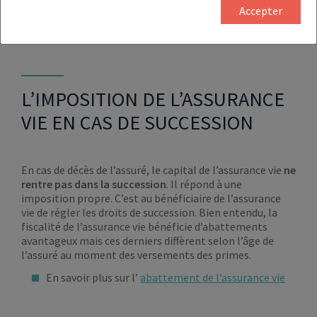
Accepter
Liquidation judiciaire
L’IMPOSITION DE L’ASSURANCE
VIE EN CAS DE SUCCESSION
En cas de décès de l’assuré, le capital de l’assurance vie
ne
rentre pas dans la succession
. Il répond à une
imposition propre. C’est au bénéficiaire de l’assurance
vie de régler les droits de succession. Bien entendu, la
fiscalité de l’assurance vie bénéficie d’abattements
avantageux mais ces derniers diffèrent selon l’âge de
l’assuré au moment des versements des primes.
En savoir plus sur l’
abattement de l’assurance vie