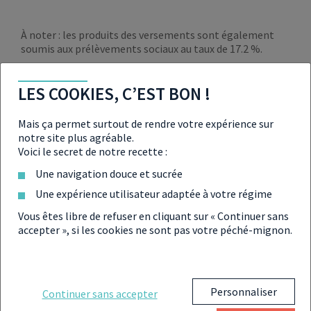
À noter : les produits des versements sont également
soumis aux prélèvements sociaux au taux de 17.2 %.
LES CAS PARTICULIERS EXONÉRÉS
LES COOKIES, C’EST BON !
D’IMPÔT
Mais ça permet surtout de rendre votre expérience sur
Certaines situations considérées comme
notre site plus agréable.
« exceptionnelles »
par l’administration fiscale
Voici le secret de notre recette :
permette le rachat de l’assurance vie sans imposition, et
ce, quelle que soit la date de rachat du contrat :
Une navigation douce et sucrée
Licenciement
Une expérience utilisateur adaptée à votre régime
(plus de détails sur notre page
Assurance-vie et
Vous êtes libre de refuser en cliquant sur « Continuer sans
chômage : comment clôturer son contrat sans
accepter », si les cookies ne sont pas votre péché-mignon.
payer d’impôt ?
)
Retraite anticipée
Personnaliser
Continuer sans accepter
Reconnaissance d’invalidité