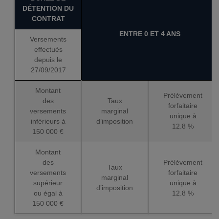
DÉTENTION DU
CONTRAT
ENTRE 0 ET 4 ANS
Versements
effectués
depuis le
27/09/2017
Montant
Prélèvement
des
Taux
forfaitaire
versements
marginal
unique à
inférieurs à
d’imposition
12.8 %
150 000 €
Montant
des
Prélèvement
Taux
versements
forfaitaire
marginal
supérieur
unique à
d’imposition
ou égal à
12.8 %
150 000 €