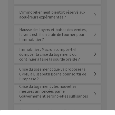
L’immobilier neuf bientôt réservé aux
acquéreurs expérimentés ?
Hausse des loyers et baisse des ventes,
le vent est-il en train de tourner pour
l’immobilier ?
Immobilier : Macron compte-t-il
dompter la crise du logement ou
continuer à faire la sourde oreille ?
Crise du logement : que va proposer la
CPME à Elisabeth Borne pour sortir de
l’impasse ?
Crise du logement : les nouvelles
mesures annoncées par le
Gouvernement seront-elles suffisantes
?
Comment la crise immobilière impacte