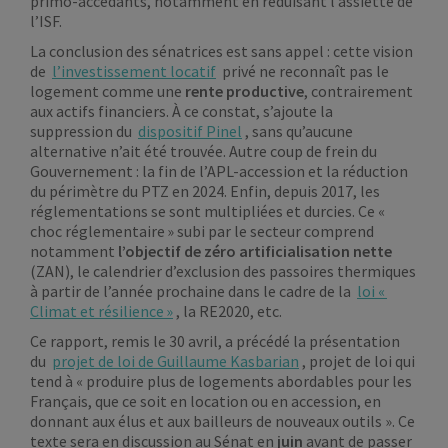
primo-accédants, notamment en réduisant l’assiette de
l’ISF.
La conclusion des sénatrices est sans appel : cette vision
de
l’investissement locatif
privé ne reconnaît pas le
logement comme une
rente productive
, contrairement
aux actifs financiers. À ce constat, s’ajoute la
suppression du
dispositif Pinel
, sans qu’aucune
alternative n’ait été trouvée. Autre coup de frein du
Gouvernement : la fin de l’APL-accession et la réduction
du périmètre du PTZ en 2024. Enfin, depuis 2017, les
réglementations se sont multipliées et durcies. Ce «
choc réglementaire » subi par le secteur comprend
notamment
l’objectif de zéro artificialisation nette
(ZAN), le calendrier d’exclusion des passoires thermiques
à partir de l’année prochaine dans le cadre de la
loi «
Climat et résilience »
, la RE2020, etc.
Ce rapport, remis le 30 avril, a précédé la présentation
du
projet de loi de Guillaume Kasbarian
, projet de loi qui
tend à « produire plus de logements abordables pour les
Français, que ce soit en location ou en accession, en
donnant aux élus et aux bailleurs de nouveaux outils ». Ce
texte sera en discussion au Sénat en
juin
avant de passer