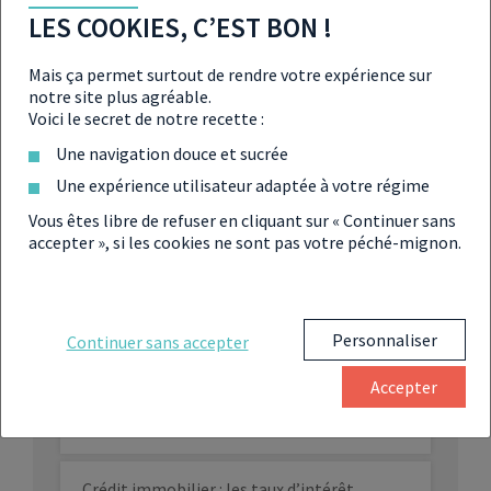
le marché de l’emploi ?
LES COOKIES, C’EST BON !
Moins de permis de construire délivrés :
Mais ça permet surtout de rendre votre expérience sur
quel impact pour les ménages et l’État
notre site plus agréable.
?
Voici le secret de notre recette :
Crise du logement : ces Américains
Une navigation douce et sucrée
contraints de vivre dans leur caravane
Une expérience utilisateur adaptée à votre régime
Vous êtes libre de refuser en cliquant sur « Continuer sans
Immobilier : les résultats du logement
accepter », si les cookies ne sont pas votre péché-mignon.
neuf en souffrance en 2023
Les collectivités locales, les grandes
Personnaliser
oubliées de la crise
Continuer sans accepter
Accepter
Crise du logement : le ministère donne
un aperçu de son plan de bataille
Crédit immobilier : les taux d’intérêt