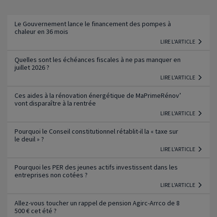
Lire l'article
Le Gouvernement lance le financement des pompes à
chaleur en 36 mois
LIRE L'ARTICLE
Quelles sont les échéances fiscales à ne pas manquer en
juillet 2026 ?
LIRE L'ARTICLE
Ces aides à la rénovation énergétique de MaPrimeRénov’
vont disparaître à la rentrée
LIRE L'ARTICLE
Pourquoi le Conseil constitutionnel rétablit-il la « taxe sur
le deuil » ?
LIRE L'ARTICLE
Pourquoi les PER des jeunes actifs investissent dans les
entreprises non cotées ?
LIRE L'ARTICLE
Allez-vous toucher un rappel de pension Agirc-Arrco de 8
500 € cet été ?