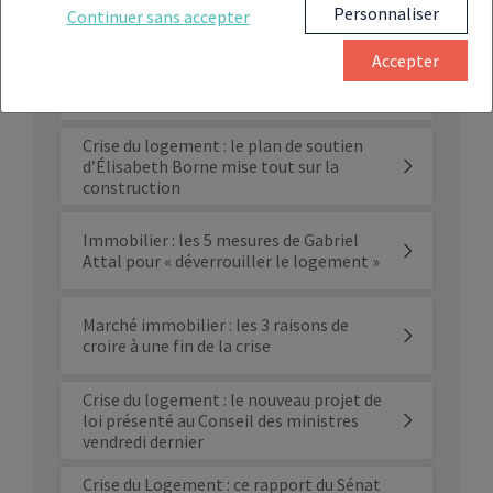
« la catastrophe sociale »
Personnaliser
Continuer sans accepter
Accepter
Crise de l’immobilier neuf : 300 000
personnes bientôt au chômage
Crise du logement : le plan de soutien
d’Élisabeth Borne mise tout sur la
construction
Immobilier : les 5 mesures de Gabriel
Attal pour « déverrouiller le logement »
Marché immobilier : les 3 raisons de
croire à une fin de la crise
Crise du logement : le nouveau projet de
loi présenté au Conseil des ministres
vendredi dernier
Crise du Logement : ce rapport du Sénat