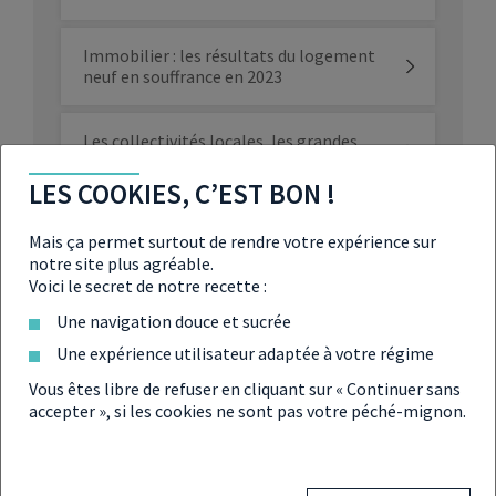
Immobilier : les résultats du logement
neuf en souffrance en 2023
Les collectivités locales, les grandes
oubliées de la crise
LES COOKIES, C’EST BON !
Crise du logement : le ministère donne
Mais ça permet surtout de rendre votre expérience sur
un aperçu de son plan de bataille
notre site plus agréable.
Voici le secret de notre recette :
Crédit immobilier : les taux d’intérêt
Une navigation douce et sucrée
américains dépassent les 7 %
Une expérience utilisateur adaptée à votre régime
Crise de l’immobilier : les solutions de
Vous êtes libre de refuser en cliquant sur « Continuer sans
l’Unis pour dégripper le marché du
accepter », si les cookies ne sont pas votre péché-mignon.
Logement
Plan Logement : le ministre veut éviter