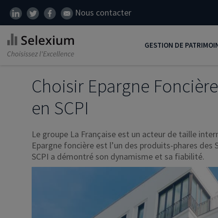
Nous contacter
GESTION DE PATRIMOI
Développer son patrim
Choisir Epargne Foncière
Réduire ses impôts
en SCPI
Préparer sa retraite
Le groupe La Française est un acteur de taille inter
Transmission de patrim
Epargne foncière est l’un des produits-phares des S
SCI
SCPI a démontré son dynamisme et sa fiabilité.
Protéger ses proches
Comment placer son ar
Défiscalisation