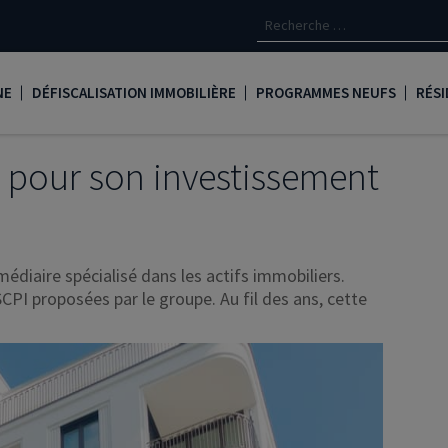
NE
DÉFISCALISATION IMMOBILIÈRE
PROGRAMMES NEUFS
RÉSI
oine
Loi Denormandie
Appartements neufs à Paris
Créd
 pour son investissement
Dispositif Jeanbrun
Appartements neufs à Toulous
Deve
LMNP
Appartements neufs à Bordea
Les 
médiaire spécialisé dans les actifs immobiliers.
oine
Logement locatif intermédiaire
Appartements neufs à Marseill
Ass
CPI proposées par le groupe. Au fil des ans, cette
Loi Girardin
Appartements neufs à Lyon
René
Loi Malraux
PTZ
gent
Loi Cosse
Nue propriété