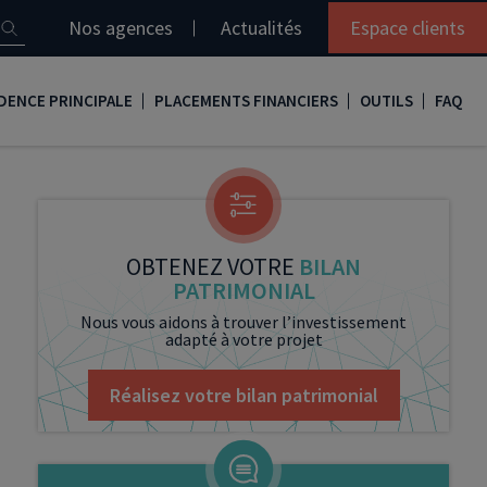
Nos agences
Actualités
Espace clients
DENCE PRINCIPALE
PLACEMENTS FINANCIERS
OUTILS
FAQ
it immobilier
Assurance vie
Simulation loi Denormandie
e
nir propriétaire
Compte titres
Comment réaliser son bilan patrimonial ?
ux
meilleurs taux
PERP
Le guide de la loi Denormandie 2026
OBTENEZ VOTRE
BILAN
PATRIMONIAL
e
urance de prêt immobilier
PER
Simulation prêt immobilier
Nous vous aidons à trouver l’investissement
adapté à votre projet
gocier son crédit immobilier
PEA
Nos vidéos
Loi Madelin
Nos Podcasts
Réalisez votre bilan patrimonial
SCPI
FCPI