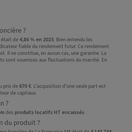
oncière ?
 était de
4,86 % en 2025
. Bien entendu les
dicateur fiable du rendement futur. Ce rendement
t. Il ne constitue, en aucun cas, une garantie. La
nts sont soumises aux fluctuations du marché. En
u prix de
670 €
. L’acquisition d’une seule part est
teur de capitaux.
n ?
um
des
produits locatifs HT encaissés
.
n du produit ?
rgne Foncière de La Française AM était de
4 143 744