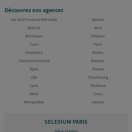
Découvrez nos agences
Aix-en-Provence-Marseille
Nantes
Biarritz
Nice
Bordeaux
Orléans
Caen
Paris
Chambéry
Reims
Clermont-Ferrand
Rennes
Dijon
Rouen
Lille
Strasbourg
Lyon
Toulouse
Metz
Tours
Montpellier
Vannes
SELEXIUM
PARIS
9 Rue Duphot