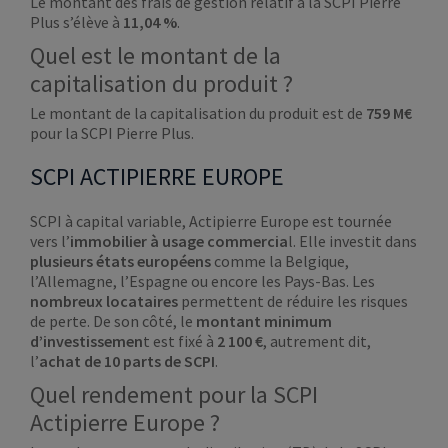
Le montant des frais de gestion relatif à la SCPI Pierre
Plus s’élève à
11,04 %
.
Quel est le montant de la
capitalisation du produit ?
Le montant de la capitalisation du produit est de
759 M€
pour la SCPI Pierre Plus.
SCPI ACTIPIERRE EUROPE
SCPI à capital variable, Actipierre Europe est tournée
vers l’
immobilier à usage commercia
l. Elle investit dans
plusieurs états européens
comme la Belgique,
l’Allemagne, l’Espagne ou encore les Pays-Bas. Les
nombreux locataires
permettent de réduire les risques
de perte. De son côté, le
montant minimum
d’investissemen
t est fixé à
2 100 €
, autrement dit,
l’
achat de 10 parts de SCPI
.
Quel rendement pour la SCPI
Actipierre Europe ?