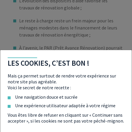
L’évolution des dispositifs d’aide favorise les
travaux de rénovation globale ;
Le reste à charge reste un frein majeur pour les
ménages modestes dans le financement de leurs
travaux de rénovation énergétique ;
À l’avenir, le PAR (Prêt Avance Rénovation) pourrait
devenir accessible à tous sans conditions de revenus
LES COOKIES, C’EST BON !
;
La prestation d’accompagnement MaPrimeRénov’
Mais ça permet surtout de rendre votre expérience sur
notre site plus agréable.
pour les ménages modestes sera revalorisée de 800
Voici le secret de notre recette :
euros.
Une navigation douce et sucrée
Une expérience utilisateur adaptée à votre régime
Vous êtes libre de refuser en cliquant sur « Continuer sans
accepter », si les cookies ne sont pas votre péché-mignon.
À LIRE ÉGALEMENT SUR CE