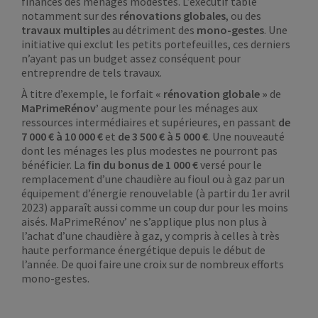
finances des ménages modestes. L’exécutif table
notamment sur des
rénovations globales
, ou des
travaux multiples
au détriment des
mono-gestes
. Une
initiative qui exclut les petits portefeuilles, ces derniers
n’ayant pas un budget assez conséquent pour
entreprendre de tels travaux.
À titre d’exemple, le forfait
« rénovation globale »
de
MaPrimeRénov’
augmente pour les ménages aux
ressources intermédiaires et supérieures, en passant
de
7 000 € à 10 000 €
et
de 3 500 € à 5 000 €
. Une nouveauté
dont les ménages les plus modestes ne pourront pas
bénéficier. La
fin du bonus de 1 000 €
versé pour le
remplacement d’une chaudière au fioul ou à gaz par un
équipement d’énergie renouvelable (à partir du 1er avril
2023) apparaît aussi comme un coup dur pour les moins
aisés. MaPrimeRénov’ ne s’applique plus non plus à
l’achat d’une chaudière à gaz, y compris à celles à très
haute performance énergétique depuis le début de
l’année. De quoi faire une croix sur de nombreux efforts
mono-gestes.