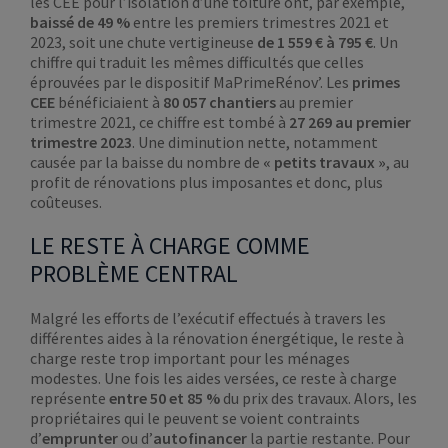
les CEE pour l’isolation d’une toiture ont, par exemple,
baissé de 49 %
entre les premiers trimestres 2021 et
2023, soit une chute vertigineuse
de 1 559 € à 795 €
. Un
chiffre qui traduit les mêmes difficultés que celles
éprouvées par le dispositif MaPrimeRénov’. Les
primes
CEE
bénéficiaient à
80 057 chantiers
au premier
trimestre 2021, ce chiffre est tombé à
27 269 au premier
trimestre 2023
. Une diminution nette, notamment
causée par la baisse du nombre de
« petits travaux »
, au
profit de rénovations plus imposantes et donc, plus
coûteuses.
LE RESTE À CHARGE COMME
PROBLÈME CENTRAL
Malgré les efforts de l’exécutif effectués à travers les
différentes aides à la rénovation énergétique, le reste à
charge reste trop important pour les ménages
modestes. Une fois les aides versées, ce reste à charge
représente
entre 50 et 85 %
du prix des travaux. Alors, les
propriétaires qui le peuvent se voient contraints
d’
emprunter
ou d’
autofinancer
la partie restante. Pour