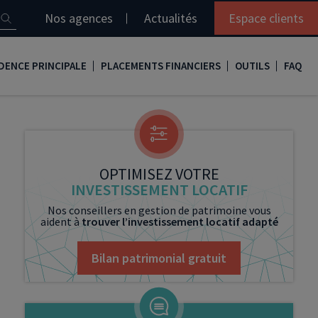
Nos agences
Actualités
Espace clients
DENCE PRINCIPALE
PLACEMENTS FINANCIERS
OUTILS
FAQ
it immobilier
Assurance vie
Simulation loi Denormandie
e
nir propriétaire
Compte titres
Comment réaliser son bilan patrimonial ?
ux
meilleurs taux
PERP
Le guide de la loi Denormandie 2026
OPTIMISEZ VOTRE
INVESTISSEMENT LOCATIF
e
urance de prêt immobilier
PER
Simulation prêt immobilier
Nos conseillers en gestion de patrimoine vous
aident à
trouver l’investissement locatif adapté
gocier son crédit immobilier
PEA
Nos vidéos
Loi Madelin
Nos Podcasts
Bilan patrimonial gratuit
SCPI
FCPI