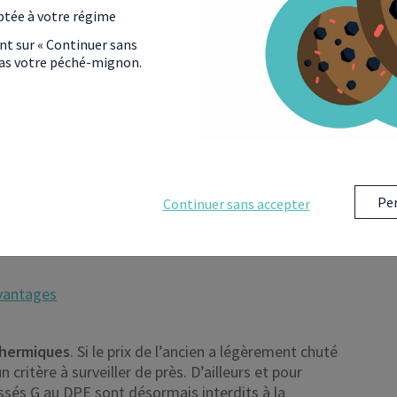
en devient une alternative intéressante en termes
ptée à votre régime
investissement dans l’ancien donne accès à certains
ant sur « Continuer sans
 pas votre péché-mignon.
nel
,
),
Per
Continuer sans accepter
vantages
thermiques
. Si le prix de l’ancien a légèrement chuté
 critère à surveiller de près. D’ailleurs et pour
assés G au DPE sont désormais interdits à la