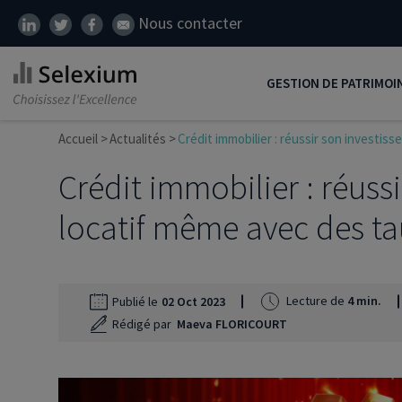
Nous contacter
GESTION DE PATRIMOI
Accueil
Actualités
Crédit immobilier : réussir son investis
Développer son patrim
Crédit immobilier : réuss
Réduire ses impôts
Préparer sa retraite
locatif même avec des ta
Transmission de patrim
SCI
Lecture de
4 min.
Publié le
02 Oct 2023
Protéger ses proches
Rédigé par
Maeva FLORICOURT
Comment placer son ar
Défiscalisation