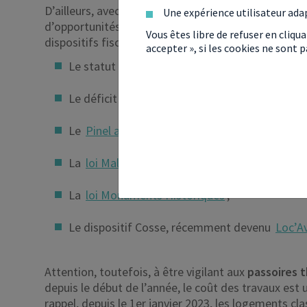
D’ailleurs, avec un marché du neuf à l’arrêt, l’anci
Une expérience utilisateur ada
d’opportunités et d’avantages fiscaux. En effet, l’
Vous êtes libre de refuser en cliqu
dispositifs fiscaux :
accepter », si les cookies ne sont
Le statut du
loueur en meublé non profession
Le déficit foncier (dont le plafond a été doublé
Le
Pinel ancien
,
La
loi Malraux
,
La
loi Monuments Historiques
,
Le dispositif Cosse, récemment devenu
Loc’A
Attention, toutefois, à être vigilant aux
passoires 
depuis le début de l’année, le coût des travaux est un
rappel, depuis le 1er janvier 2023, les logements cl