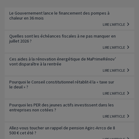
Lire l'article
Le Gouvernement lance le financement des pompes à
chaleur en 36 mois
LIRE L'ARTICLE
Quelles sont les échéances fiscales à ne pas manquer en
juillet 2026 ?
LIRE L'ARTICLE
Ces aides à la rénovation énergétique de MaPrimeRénov’
vont disparaître à la rentrée
LIRE L'ARTICLE
Pourquoi le Conseil constitutionnel rétablit-il la « taxe sur
le deuil » ?
LIRE L'ARTICLE
Pourquoi les PER des jeunes actifs investissent dans les
entreprises non cotées ?
LIRE L'ARTICLE
Allez-vous toucher un rappel de pension Agirc-Arrco de 8
500 € cet été ?