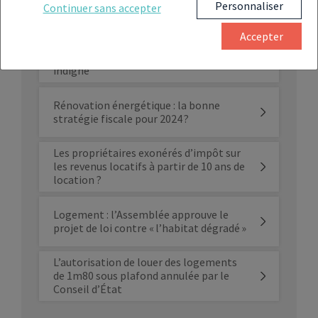
investissement locatif même avec des
Personnaliser
Continuer sans accepter
taux à 4 %
Accepter
Le projet de loi ambitieux du Ministre du
Logement pour lutter contre l’habitat
indigne
Rénovation énergétique : la bonne
stratégie fiscale pour 2024 ?
Les propriétaires exonérés d’impôt sur
les revenus locatifs à partir de 10 ans de
location ?
Logement : l’Assemblée approuve le
projet de loi contre « l’habitat dégradé »
L’autorisation de louer des logements
de 1m80 sous plafond annulée par le
Conseil d’État