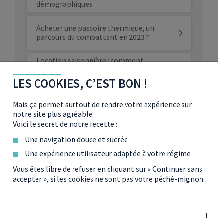
démographiques
Acheter une passoire thermique, un
parcours du combattant en 2023 ?
Location saisonnière : comment
booster votre rendement jusqu’à 97 %
supplémentaires ?
LES COOKIES, C’EST BON !
Mal-logement : le contrôle technique
Mais ça permet surtout de rendre votre expérience sur
des logements, une solution pour
notre site plus agréable.
mettre fin à l’insalubrité ?
Voici le secret de notre recette :
Une navigation douce et sucrée
JO 2024 : une opportunité juteuse pour
l’investissement locatif ?
Une expérience utilisateur adaptée à votre régime
Vous êtes libre de refuser en cliquant sur « Continuer sans
Investissement immobilier : les caves,
accepter », si les cookies ne sont pas votre péché-mignon.
ce petit placement qui peut rapporter
gros
Crédit immobilier : réussir son