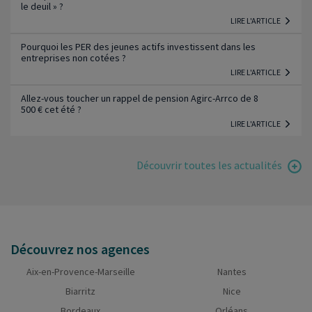
le deuil » ?
LIRE L'ARTICLE
Pourquoi les PER des jeunes actifs investissent dans les
entreprises non cotées ?
LIRE L'ARTICLE
Allez-vous toucher un rappel de pension Agirc-Arrco de 8
500 € cet été ?
LIRE L'ARTICLE
Découvrir toutes les actualités
Découvrez nos agences
Aix-en-Provence-Marseille
Nantes
Biarritz
Nice
Bordeaux
Orléans