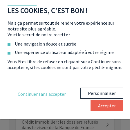
LES COOKIES, C’EST BON !
Olivier Klein : « les Banques sont trop
prudentes »
Mais ça permet surtout de rendre votre expérience sur
notre site plus agréable.
Hausse des taux : la BCE passe au crible
Voici le secret de notre recette :
les banques et la BNP rassure le secteur
Une navigation douce et sucrée
Une expérience utilisateur adaptée à votre régime
L’apport personnel pour un prêt
immobilier atteint 90 000 €
Vous êtes libre de refuser en cliquant sur « Continuer sans
accepter », si les cookies ne sont pas votre péché-mignon.
Durée d’emprunt, salaire, … La galère
des primo-accédants pour décrocher un
crédit immobilier
Personnaliser
Continuer sans accepter
Crédit immobilier : réussir son
investissement locatif même avec des
Accepter
taux à 4 %
Crédit immobilier : les dossiers refusés
dans le viseur de la Banque de France