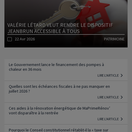
VALÉRIE LÉTARD VEUT RENDRE LE DISPOSITIF
JEANBRUN ACCESSIBLE À TOUS
22 Avr 2026
PATRIMOINE
Lire l'article
Le Gouvernement lance le financement des pompes à
chaleur en 36 mois
LIRE L'ARTICLE
Quelles sont les échéances fiscales à ne pas manquer en
juillet 2026 ?
LIRE L'ARTICLE
Ces aides à la rénovation énergétique de MaPrimeRénov’
vont disparaître à la rentrée
LIRE L'ARTICLE
Pourquoi le Conseil constitutionnel rétablit-il la « taxe sur