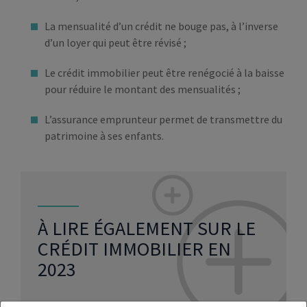
La mensualité d’un crédit ne bouge pas, à l’inverse
d’un loyer qui peut être révisé ;
Le crédit immobilier peut être renégocié à la baisse
pour réduire le montant des mensualités ;
L’assurance emprunteur permet de transmettre du
patrimoine à ses enfants.
À LIRE ÉGALEMENT SUR LE
CRÉDIT IMMOBILIER EN
2023