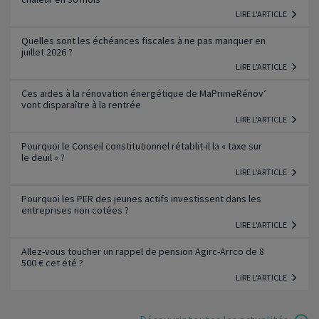
LIRE L'ARTICLE
Quelles sont les échéances fiscales à ne pas manquer en
juillet 2026 ?
LIRE L'ARTICLE
Ces aides à la rénovation énergétique de MaPrimeRénov’
vont disparaître à la rentrée
LIRE L'ARTICLE
Pourquoi le Conseil constitutionnel rétablit-il la « taxe sur
le deuil » ?
LIRE L'ARTICLE
Pourquoi les PER des jeunes actifs investissent dans les
entreprises non cotées ?
LIRE L'ARTICLE
Allez-vous toucher un rappel de pension Agirc-Arrco de 8
500 € cet été ?
LIRE L'ARTICLE