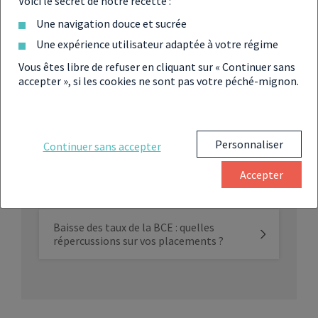
Voici le secret de notre recette :
La BCE est prête à baisser ses taux
directeurs dès le mois de juin
Une navigation douce et sucrée
Une expérience utilisateur adaptée à votre régime
La BCE baisse enfin ses taux directeurs
Vous êtes libre de refuser en cliquant sur « Continuer sans
de 25 points de base
accepter », si les cookies ne sont pas votre péché-mignon.
La BCE maintient ses taux directeurs
cet été
Personnaliser
Continuer sans accepter
BCE : une nouvelle baisse des taux
Accepter
directeurs en septembre 2024
Baisse des taux de la BCE : quelles
répercussions sur vos placements ?