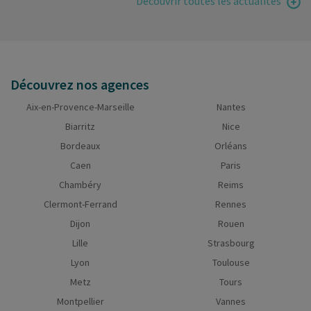
Découvrir toutes les actualités
Découvrez nos agences
Aix-en-Provence-Marseille
Nantes
Biarritz
Nice
Bordeaux
Orléans
Caen
Paris
Chambéry
Reims
Clermont-Ferrand
Rennes
Dijon
Rouen
Lille
Strasbourg
Lyon
Toulouse
Metz
Tours
Montpellier
Vannes