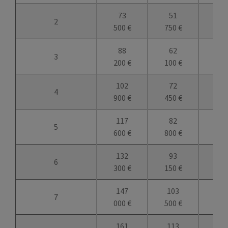
73
51
47
2
500 €
750 €
250
88
62
56
3
200 €
100 €
700
102
72
66
4
900 €
450 €
150
117
82
75
5
600 €
800 €
600
132
93
85
6
300 €
150 €
050
147
103
94
7
000 €
500 €
500
161
113
10