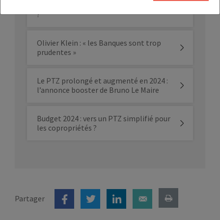
Limitation du PTZ : un coup dur pour qui
?
Olivier Klein : « les Banques sont trop
prudentes »
Le PTZ prolongé et augmenté en 2024 :
l’annonce booster de Bruno Le Maire
Budget 2024 : vers un PTZ simplifié pour
les copropriétés ?
Partager