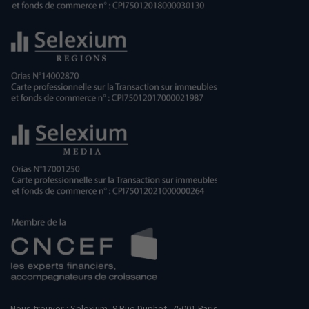
Nous trouver : Selexium, 9 Rue Duphot, 75001 Paris