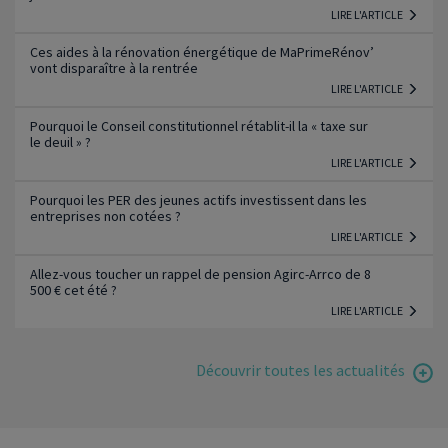
LIRE L'ARTICLE
Ces aides à la rénovation énergétique de MaPrimeRénov’
vont disparaître à la rentrée
LIRE L'ARTICLE
Pourquoi le Conseil constitutionnel rétablit-il la « taxe sur
le deuil » ?
LIRE L'ARTICLE
Pourquoi les PER des jeunes actifs investissent dans les
entreprises non cotées ?
LIRE L'ARTICLE
Allez-vous toucher un rappel de pension Agirc-Arrco de 8
500 € cet été ?
LIRE L'ARTICLE
Découvrir toutes les actualités