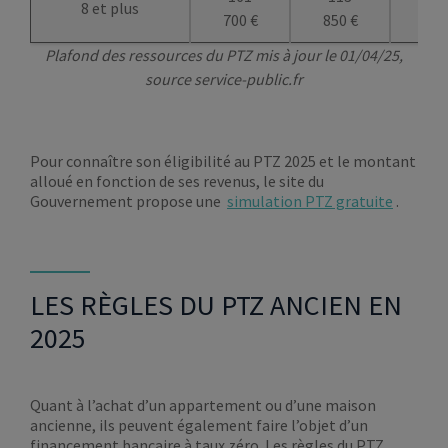
8 et plus
700 €
850 €
950
Plafond des ressources du PTZ mis à jour le 01/04/25,
source service-public.fr
Pour connaître son éligibilité au PTZ 2025 et le montant
alloué en fonction de ses revenus, le site du
Gouvernement propose une
simulation PTZ gratuite
.
LES RÈGLES DU PTZ ANCIEN EN
2025
Quant à l’achat d’un appartement ou d’une maison
ancienne, ils peuvent également faire l’objet d’un
financement bancaire à taux zéro. Les règles du PTZ