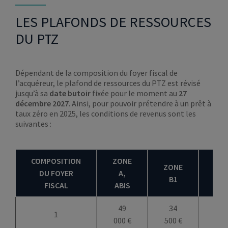
LES PLAFONDS DE RESSOURCES
DU PTZ
Dépendant de la composition du foyer fiscal de
l’acquéreur, le plafond de ressources du PTZ est révisé
jusqu’à sa
date butoir
fixée pour le moment au
27
décembre 2027
. Ainsi, pour pouvoir prétendre à un prêt à
taux zéro en 2025, les conditions de revenus sont les
suivantes :
COMPOSITION
ZONE
ZONE
ZO
DU FOYER
A,
B1
B
FISCAL
ABIS
49
34
31
1
000 €
500 €
500