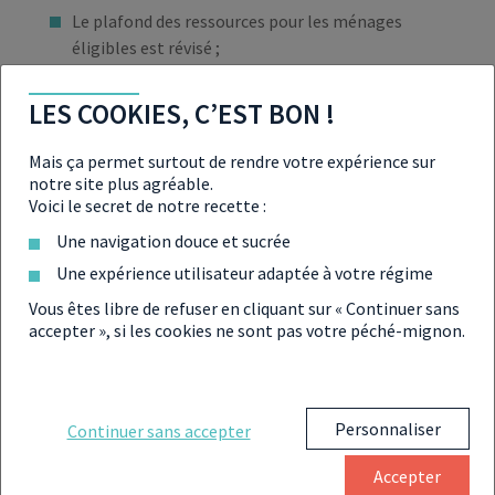
Le plafond des ressources pour les ménages
éligibles est révisé ;
Le PTZ est désormais applicable pour l’achat de
LES COOKIES, C’EST BON !
maison individuelle ;
Mais ça permet surtout de rendre votre expérience sur
Les conditions du PTZ ancien ne changent pas,
notre site plus agréable.
hormis l’obligation de réaliser des travaux
Voici le secret de notre recette :
énergétiques.
Une navigation douce et sucrée
Une expérience utilisateur adaptée à votre régime
Vous êtes libre de refuser en cliquant sur « Continuer sans
accepter », si les cookies ne sont pas votre péché-mignon.
À LIRE ÉGALEMENT SUR LE
PRÊT À TAUX ZÉRO
Personnaliser
Continuer sans accepter
Accepter