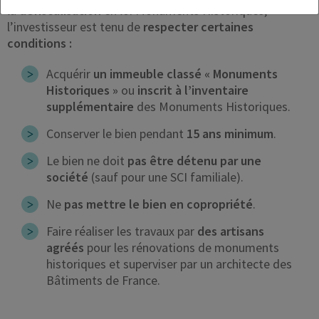
la
défiscalisation
en loi Monuments Historiques,
l’investisseur est tenu de
respecter certaines
conditions :
Acquérir
un immeuble classé « Monuments
Historiques »
ou
inscrit à l’inventaire
supplémentaire
des Monuments Historiques.
Conserver le bien pendant
15 ans minimum
.
Le bien ne doit
pas être détenu par une
société
(sauf pour une SCI familiale).
Ne
pas mettre le bien en copropriété
.
Faire réaliser les travaux par
des artisans
agréés
pour les rénovations de monuments
historiques et superviser par un architecte des
Bâtiments de France.