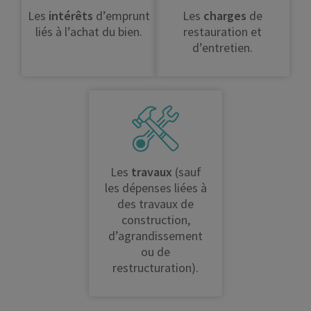
Les
intérêts
d’emprunt
Les
charges
de
Il est
possible d’obtenir des
liés à l’achat du bien.
restauration et
subventions de l’Etat
pour les
d’entretien.
travaux de rénovation, jusqu’à 35 %
pour un bâtiment classé monument
historique et 15 % pour un bien
classé à l’inventaire.
Si acquérir un monument historique demande
un
budget important
, les avantages fiscaux
sont toutefois à la hauteur de
Les
travaux
(sauf
l’investissement.
les dépenses liées à
des travaux de
construction,
d’agrandissement
ou de
restructuration).