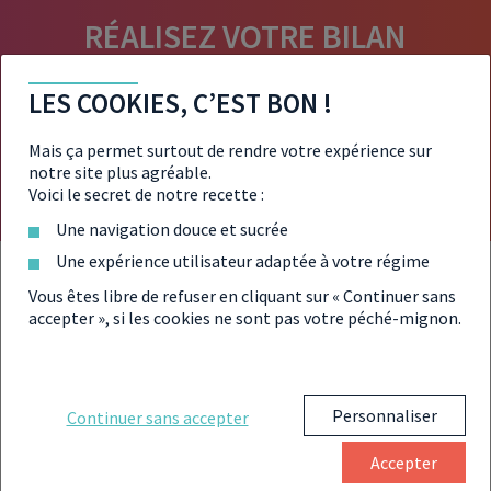
RÉALISEZ VOTRE BILAN
PATRIMONIAL
LES COOKIES, C’EST BON !
Gratuitement et en 30 secondes
Mais ça permet surtout de rendre votre expérience sur
notre site plus agréable.
Obtenez votre bilan de patrimoine
Voici le secret de notre recette :
Une navigation douce et sucrée
Une expérience utilisateur adaptée à votre régime
Vous êtes libre de refuser en cliquant sur « Continuer sans
Quelles sont les conditions
du
accepter », si les cookies ne sont pas votre péché-mignon.
dispositif de défiscalisation
Monuments Historiques ?
Personnaliser
Continuer sans accepter
Accepter
Pour pouvoir bénéficier des avantages de