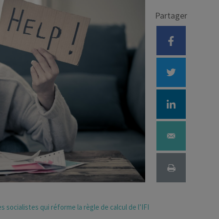
Partager
Déficit foncier
reprise
Loi Pinel
Anciens dispositifs
Investissement locatif
ocialistes qui réforme la règle de calcul de l’IFI