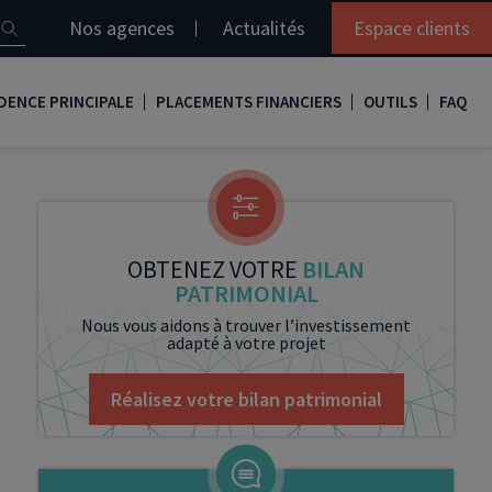
Nos agences
Actualités
Espace clients
DENCE PRINCIPALE
PLACEMENTS FINANCIERS
OUTILS
FAQ
it immobilier
Assurance vie
Simulation loi Denormandie
e
nir propriétaire
Compte titres
Comment réaliser son bilan patrimonial ?
ux
meilleurs taux
PERP
Le guide de la loi Denormandie 2026
OBTENEZ VOTRE
BILAN
PATRIMONIAL
e
urance de prêt immobilier
PER
Simulation prêt immobilier
Nous vous aidons à trouver l’investissement
adapté à votre projet
gocier son crédit immobilier
PEA
Nos vidéos
Loi Madelin
Nos Podcasts
Réalisez votre bilan patrimonial
SCPI
FCPI