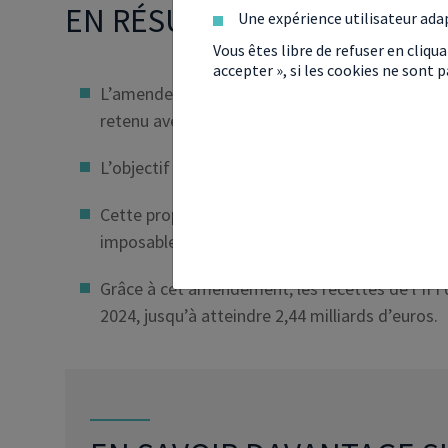
EN RÉSUMÉ
Une expérience utilisateur ada
Vous êtes libre de refuser en cliqu
accepter », si les cookies ne sont
L’amendement proposé par les socialistes concer
retenu avec l’application du 49.3 ;
L’objectif de Bercy est d’uniformiser les règles
Cette proposition restreint le passif déductible
imposable par l’IFI ;
Grâce à cet amendement, les recettes de l’IFI
2024, jusqu’à atteindre 2,44 milliards d’euros.