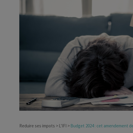
Dirigeant d’entreprise
Conseils fiscalité d’ent
Reduire ses impots
L'IFI
Budget 2024 : cet amendement des s