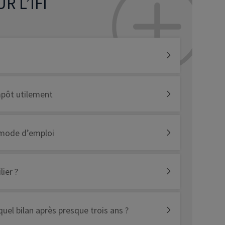
R L’IFI
impôt utilement
: mode d’emploi
ier ?
 quel bilan après presque trois ans ?