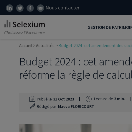
Nous contacter
GESTION DE PATRIMOI
Accueil
Actualités
Budget 2024 : cet amendement des sociali
Développer son patrim
Budget 2024 : cet amende
Réduire ses impôts
Préparer sa retraite
réforme la règle de calcul 
Transmission de patrim
SCI
Lecture de
3 min.
Publié le
31 Oct 2023
Protéger ses proches
Rédigé par
Maeva FLORICOURT
Comment placer son ar
Défiscalisation