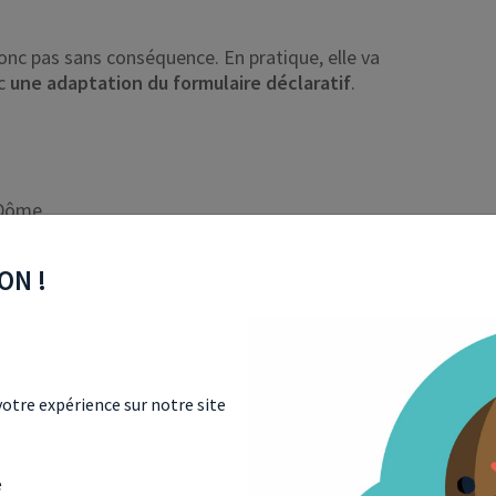
onc pas sans conséquence. En pratique, elle va
ec
une adaptation du formulaire déclaratif
.
-Dôme
ON !
entiel provenant de l’harmonisation de cette règle
rcy,
les recettes de l’IFI devraient augmenter de
 Pour rappel, en 2022, selon la Direction générale
 avis d’impôt sur la fortune immobilière.
otre expérience sur notre site
e