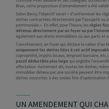
Christine Pirès Beaune et ses collègues socialistes 
Brun, cette proposition d’amendement a été validée
Selon Bercy, l’objectif serait « d’uniformiser les règ
dettes contractées directement par l’assujetti ou i
patrimoniale.». En effet, pour l’heure, les
règles fis
détenus directement par un foyer ou par l’interm
également aux droits immobiliers ou aux parts et ac
Concrètement, un foyer qui déclare la valeur d’un bi
uniquement les dettes liées à cet actif imposab
copropriété, impôts locaux, emprunt bancaire, etc.).
passif déductible plus large
qui englobe l’ensembl
affectation. Autrement dit, toutes les dettes, même
immobilier détenu par une société peuvent être im
dettes souscrites à des seules fins d’optimisation f
UN AMENDEMENT QUI CHA