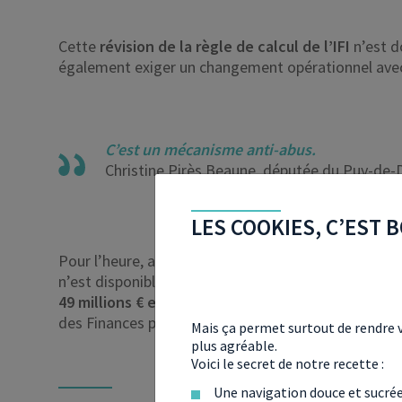
Cette
révision de la règle de calcul de l’IFI
n’est d
également exiger un changement opérationnel av
C’est un mécanisme anti-abus.
Christine Pirès Beaune, députée du Puy-de
LES COOKIES, C’EST B
Pour l’heure, aucun chiffrage précis sur le gain pot
n’est disponible. Selon les premières données de Be
49 millions € en 2024
et atteindre
2,44 milliards €
.
des Finances publiques,
163 895 foyers
ont reçu un
Mais ça permet surtout de rendre v
plus agréable.
Voici le secret de notre recette :
Une navigation douce et sucré