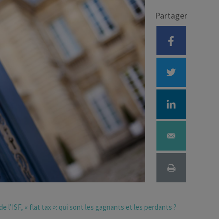
Partager
Déficit foncier
reprise
Loi Pinel
Anciens dispositifs
Investissement locatif
 l’ISF, « flat tax »: qui sont les gagnants et les perdants ?