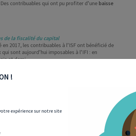
Des contribuables qui ont pu profiter d’une
baisse
de la fiscalité du capital
 en 2017, les contribuables à l’ISF ont bénéficié de
qui sont aujourd’hui imposables à l’IFI : en
rois et demi.
ON !
 GRANDS GAGNANTS
otre expérience sur notre site
personnes les plus aisées sont les principales
e