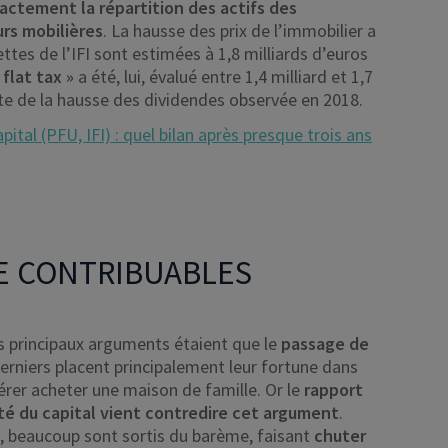
xactement la répartition des actifs des
urs mobilières
. La hausse des prix de l’immobilier a
ttes de l’IFI sont estimées à 1,8 milliards d’euros
 flat tax »
a été, lui, évalué entre 1,4 milliard et 1,7
te de la hausse des dividendes observée en 2018.
pital (PFU, IFI) : quel bilan après presque trois ans
E CONTRIBUABLES
s principaux arguments étaient que le
passage de
erniers placent principalement leur fortune dans
érer acheter une maison de famille. Or le
rapport
ité du capital vient contredire cet argument
.
rs, beaucoup sont sortis du barème, faisant
chuter