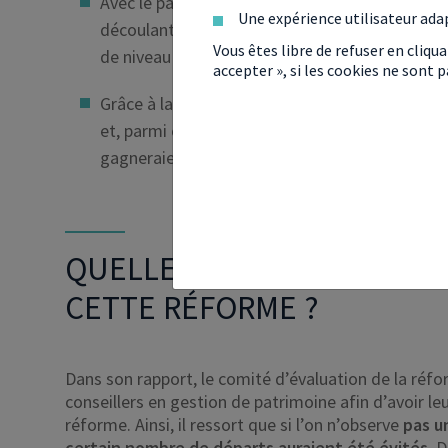
Avec le passage de l’ISF à l’IFI, les
5 % des mén
Une expérience utilisateur ada
découlant de cette réforme. En moyenne, le ga
Vous êtes libre de refuser en cliqu
de niveau de vie.
accepter », si les cookies ne sont
Grâce à la «
flat tax
« , les
gains fiscaux sont 
et, parmi ces 15 %, ils seraient plus importants
gagneraient en moyenne près de 1 000 euros pa
QUELLES SONT LES PREMI
CETTE RÉFORME ?
Dans son rapport, le comité d’évaluation de la réform
conseillers en gestion de patrimoine afin d’avoir l
réforme. Ainsi, il ressort que si l’on n’observe
pas u
certain nombre de départs auraient été évités
. 