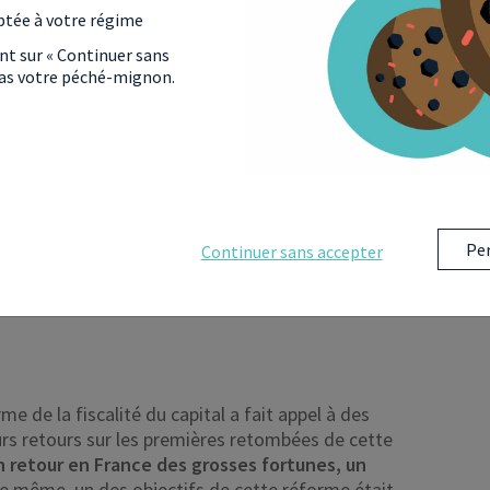
ages les plus aisés perçoivent 57 % des gains
ptée à votre régime
in annuel d’un ménage est d’environ 6 500 euros
ant sur « Continuer sans
 pas votre péché-mignon.
concentrés sur les 15 % de foyers les plus aisés
 encore pour le tiers supérieur. Ces derniers
r an en termes de train de vie.
Per
Continuer sans accepter
ÈRES CONSÉQUENCES DE
e de la fiscalité du capital a fait appel à des
eurs retours sur les premières retombées de cette
n retour en France des grosses fortunes, un
De même, un des objectifs de cette réforme était