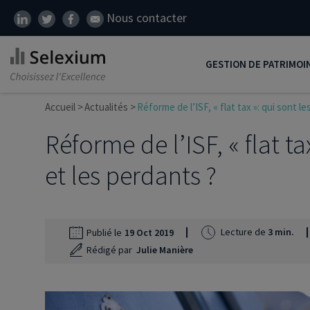
Nous contacter
GESTION DE PATRIMOI
Accueil
Actualités
Réforme de l’ISF, « flat tax »: qui sont l
Développer son patrim
Réforme de l’ISF, « flat t
Réduire ses impôts
Préparer sa retraite
et les perdants ?
Transmission de patrim
SCI
Lecture de
3 min.
Publié le
19 Oct 2019
Protéger ses proches
Rédigé par
Julie Manière
Comment placer son ar
Défiscalisation