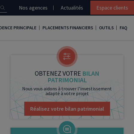
Nos agences
Actualités
Espace clients
DENCE PRINCIPALE
PLACEMENTS FINANCIERS
OUTILS
FAQ
it immobilier
Assurance vie
Simulation loi Denormandie
e
nir propriétaire
Compte titres
Comment réaliser son bilan patrimonial ?
ux
meilleurs taux
PERP
Le guide de la loi Denormandie 2026
OBTENEZ VOTRE
BILAN
PATRIMONIAL
e
urance de prêt immobilier
PER
Simulation prêt immobilier
Nous vous aidons à trouver l’investissement
adapté à votre projet
gocier son crédit immobilier
PEA
Nos vidéos
Loi Madelin
Nos Podcasts
Réalisez votre bilan patrimonial
SCPI
FCPI