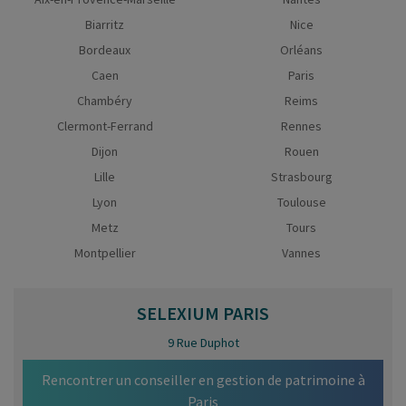
Biarritz
Nice
Bordeaux
Orléans
Caen
Paris
Chambéry
Reims
Clermont-Ferrand
Rennes
Dijon
Rouen
Lille
Strasbourg
Lyon
Toulouse
Metz
Tours
Montpellier
Vannes
SELEXIUM
PARIS
9 Rue Duphot
Rencontrer un conseiller en gestion de patrimoine à
Paris