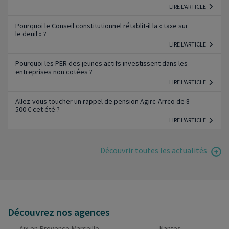
LIRE L'ARTICLE
Pourquoi le Conseil constitutionnel rétablit-il la « taxe sur
le deuil » ?
LIRE L'ARTICLE
Pourquoi les PER des jeunes actifs investissent dans les
entreprises non cotées ?
LIRE L'ARTICLE
Allez-vous toucher un rappel de pension Agirc-Arrco de 8
500 € cet été ?
LIRE L'ARTICLE
Découvrir toutes les actualités
Découvrez nos agences
Aix-en-Provence-Marseille
Nantes