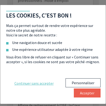
professionnels : mode d’emploi
LES COOKIES, C’EST BON !
IFI : comment évaluer son patrimoine
immobilier ?
Mais ça permet surtout de rendre votre expérience sur
notre site plus agréable.
Réforme de la fiscalité du capital (PFU,
Voici le secret de notre recette :
IFI) : quel bilan après presque trois ans ?
Une navigation douce et sucrée
Une expérience utilisateur adaptée à votre régime
Rétablissement de l’ISF : le grand débat
Vous êtes libre de refuser en cliquant sur « Continuer sans
accepter », si les cookies ne sont pas votre péché-mignon.
Suppression de l’ISF : les grosses
fortunes de retour en France ?
Personnaliser
Continuer sans accepter
Réforme de l’ISF, “flat tax”: qui sont les
gagnants et les perdants ?
Accepter
Affaire de redressement à l’ISF : la Cour