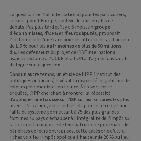
La question de l’ISF international pour les particuliers,
comme pour l’Europe, soulève de plus en plus de
débats. Pas plus tard qu’il y a 6 mois, un
groupe
d’économistes
, d’
ONG
et d’
eurodéputés
, proposait
l’instauration d’une taxe pour les ultra-riches, à hauteur
de
1,5 %
pour les
patrimoines de
plus de 50 millions
d’€
. Les défenseurs du projet de l’ISF international
avaient réclamé à l’OCDE et à l’ONU d’agir en ouvrant le
dialogue sur la question.
Dans un autre temps, un étude de l’IPP (Institut des
politiques publiques) révélait la disparité inégalitaire des
valeurs patrimoniales en France. À travers cette
enquête, l’IPP cherchait à montrer la nécessité
d’appliquer une
hausse sur l’ISF sur les fortunes
les plus
aisées. L’occasion, entre autres, de pointer du doigt une
faille du système permettant à 75 des plus grandes
fortunes du pays d’échapper à l’intégralité de l’impôt sur
la fortune. La majorité de leur patrimoine provenant des
bénéfices de leurs entreprises, cette catégorie d’ultra-
riches voit leur impôt appliqué à hauteur de 26 % au lieu