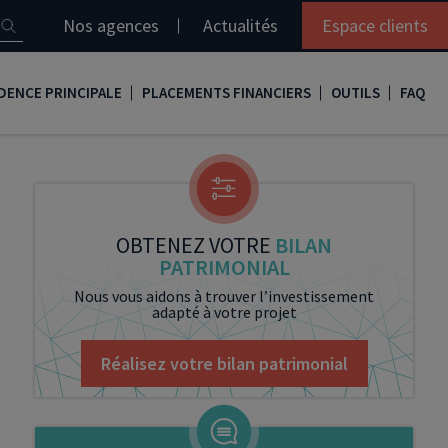
Nos agences
Actualités
Espace clients
DENCE PRINCIPALE
PLACEMENTS FINANCIERS
OUTILS
FAQ
it immobilier
Assurance vie
Simulation loi Denormandie
e
nir propriétaire
Compte titres
Comment réaliser son bilan patrimonial ?
ux
meilleurs taux
PERP
Le guide de la loi Denormandie 2026
OBTENEZ VOTRE
BILAN
PATRIMONIAL
e
urance de prêt immobilier
PER
Simulation prêt immobilier
Nous vous aidons à trouver l’investissement
adapté à votre projet
gocier son crédit immobilier
PEA
Nos vidéos
Loi Madelin
Nos Podcasts
Réalisez votre bilan patrimonial
SCPI
FCPI