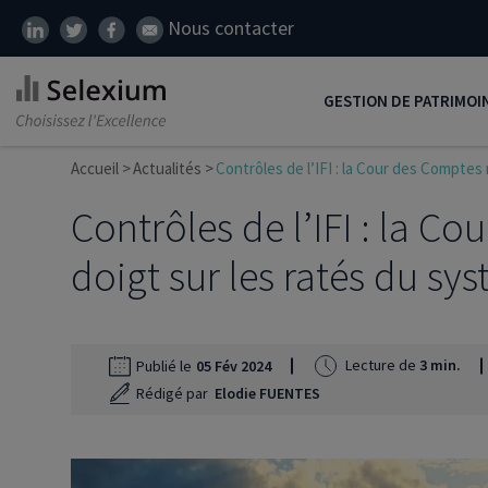
Nous contacter
GESTION DE PATRIMOI
Accueil
Actualités
Contrôles de l’IFI : la Cour des Comptes
Développer son patrim
Contrôles de l’IFI : la C
Réduire ses impôts
Préparer sa retraite
doigt sur les ratés du sy
Transmission de patrim
SCI
Lecture de
3 min.
Publié le
05 Fév 2024
Protéger ses proches
Rédigé par
Elodie FUENTES
Comment placer son ar
Défiscalisation