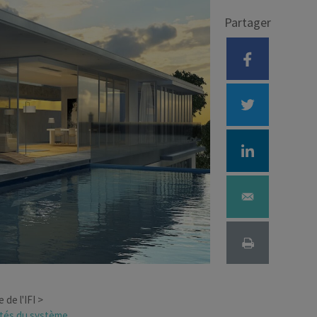
Partager
Déficit foncier
reprise
Loi Pinel
Anciens dispositifs
Investissement locatif
 de l'IFI
ratés du système