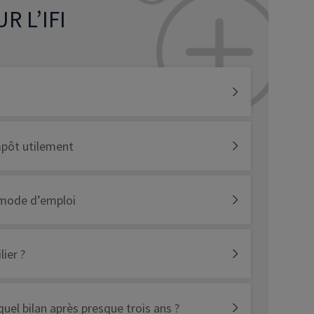
R L’IFI
impôt utilement
: mode d’emploi
ier ?
 quel bilan après presque trois ans ?