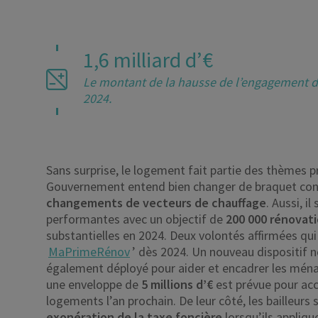
1,6 milliard d’€
Le montant de la hausse de l’engagement de
2024.
Sans surprise, le logement fait partie des thèmes p
Gouvernement entend bien changer de braquet conce
changements de vecteurs de chauffage
. Aussi, i
performantes avec un objectif de
200 000 rénovat
substantielles en 2024. Deux volontés affirmées qui d
MaPrimeRénov
’ dès 2024. Un nouveau dispositi
également déployé pour aider et encadrer les ménag
une enveloppe de
5 millions d’€
est prévue pour acc
logements l’an prochain. De leur côté, les bailleurs
exonération de la taxe foncière
lorsqu’ils appliqu