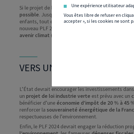
Une expérience utilisateur ada
Si le projet de loi de finances 2024 est adopté,
l’ou
possible
. Jusqu’alors, le représentant légal pouvai
Vous êtes libre de refuser en cliqu
accepter », si les cookies ne sont
enfants, tout en bénéficiant des avantages de la déd
nouveau PLF 2024, c’est un
nouveau produit d’ép
avenir climat (PEAC)
. Ce dernier serait réservé aux
VERS UNE DÉCARBONATION 
L’État devrait encourager les investissements dans 
un
projet de loi industrie verte
est prévu avec un
c
bénéficier d’une
économie d’impôt de 20 % à 45 
renforcer la
souveraineté énergétique de la Fran
respectueuses de l’environnement.
Enfin, le PLF 2024 devrait engager la réduction pr
l’environnement
, les fameuses
dépenses fiscales