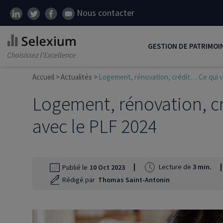
Nous contacter
GESTION DE PATRIMOI
Accueil
Actualités
Logement, rénovation, crédit… Ce qui v
Développer son patrim
Logement, rénovation, c
Réduire ses impôts
Préparer sa retraite
avec le PLF 2024
Transmission de patrim
SCI
Lecture de
3 min.
Publié le
10 Oct 2023
Protéger ses proches
Rédigé par
Thomas Saint-Antonin
Comment placer son ar
Défiscalisation