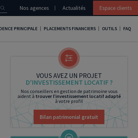
Nos agences
Actualités
Espace clients
DENCE PRINCIPALE
PLACEMENTS FINANCIERS
OUTILS
FAQ
it immobilier
Assurance vie
Simulation loi Denormandie
e
nir propriétaire
Compte titres
Comment réaliser son bilan patrimonial ?
ux
meilleurs taux
PERP
Le guide de la loi Denormandie 2026
VOUS AVEZ UN PROJET
D'INVESTISSEMENT LOCATIF ?
e
urance de prêt immobilier
PER
Simulation prêt immobilier
Nos conseillers en gestion de patrimoine vous
aident à
trouver l’investissement locatif adapté
gocier son crédit immobilier
PEA
Nos vidéos
à votre profil
Loi Madelin
Nos Podcasts
Bilan patrimonial gratuit
SCPI
FCPI