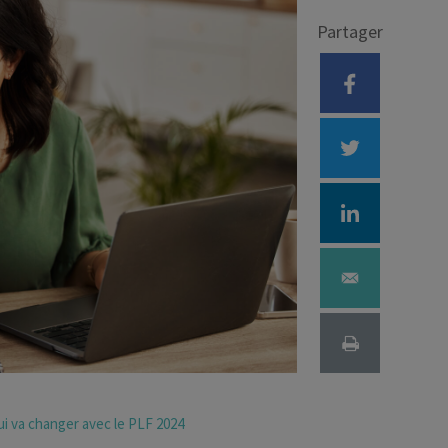
Partager
Déficit foncier
reprise
Loi Pinel
Anciens dispositifs
Investissement locatif
i va changer avec le PLF 2024