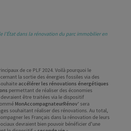
 l’État dans la rénovation du parc immobilier en
rincipaux de ce PLF 2024. Voilà pourquoi le
rnant la sortie des énergies fossiles via des
l souhaite
accélérer les rénovations énergétiques
ions
permettant de réaliser des économies
evraient être traitées via le dispositif
f nommé
MonAccompagnateurRénov’
sera
es souhaitant réaliser des rénovations. Au total,
ompagner les Français dans la rénovation de leurs
 sociaux devraient bien pouvoir bénéficier d’une
ent le dispositif «
seconde vie
».