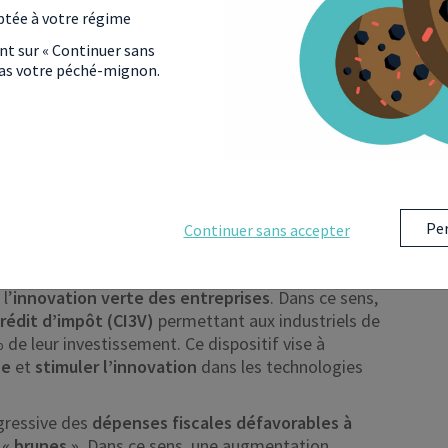
ptée à votre régime
verture d’un PER aux moins de 18 ans
ne sera plus
t souscrire une épargne retraite au nom de ses
ant sur « Continuer sans
 pas votre péché-mignon.
uctibilité fiscale sur les versements. Avec le
argne
qui pourrait voir le jour : le
plan d’épargne
moins de 21 ans
.
DE LA FISCALITÉ
Per
Continuer sans accepter
l’
innovation verte des entreprises
. Dans ce sens,
rédit d’impôt (CI3V)
permettant aux industriels de
%
de leur investissement. Ce dispositif vise à
ce
et
stimuler l’innovation
dans les technologies
ogressive des
dépenses fiscales défavorables à
 « brunes »
. Dans ce sens, une augmentation