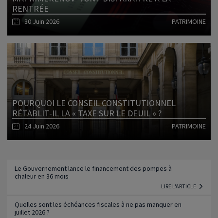
RENTRÉE
30 Juin 2026
PATRIMOINE
Lire l'article
POURQUOI LE CONSEIL CONSTITUTIONNEL
RÉTABLIT-IL LA « TAXE SUR LE DEUIL » ?
24 Juin 2026
PATRIMOINE
Lire l'article
Le Gouvernement lance le financement des pompes à
chaleur en 36 mois
LIRE L'ARTICLE
Quelles sont les échéances fiscales à ne pas manquer en
juillet 2026 ?