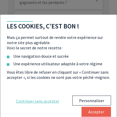
gagnants et les perdants ?
Affaire de redressement à l’ISF : la Cour
de cassation donne raison au fisc
LES COOKIES, C’EST BON !
IFI : pourquoi de plus en plus de
Mais ça permet surtout de rendre votre expérience sur
propriétaires sont redevables de
notre site plus agréable.
l’impôt sur la fortune ?
Voici le secret de notre recette :
Une navigation douce et sucrée
Le gouvernement va-t-il taxer les riches
pour financer la transition écologique ?
Une expérience utilisateur adaptée à votre régime
Vous êtes libre de refuser en cliquant sur « Continuer sans
accepter », si les cookies ne sont pas votre péché-mignon.
Vers la mise en place d’un ISF vert
européen pour les ultra-riches ?
Budget 2024 : votre impôt sur la fortune
Personnaliser
Continuer sans accepter
immobilière (IFI) va augmenter !
Accepter