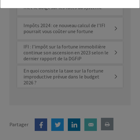
Contrôles de l’IFI : la Cour des Comptes
met le doigt sur les ratés du système
Impôts 2024 : ce nouveau calcul de l’IFI
pourrait vous coûter une fortune
IFI : l’impôt sur la fortune immobilière
continue son ascension en 2023 selon le
dernier rapport de la DGFiP
En quoi consiste la taxe sur la fortune
improductive prévue dans le budget
2026 ?
Partager