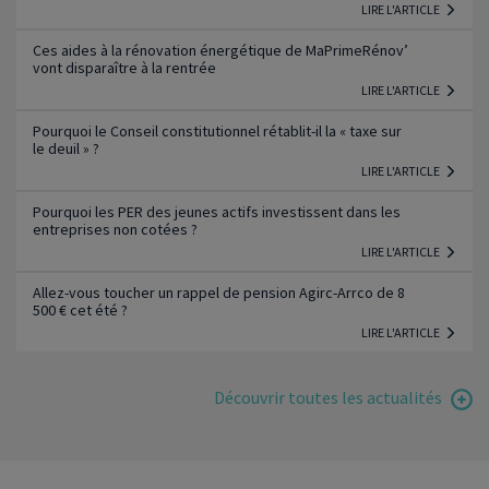
LIRE L'ARTICLE
Ces aides à la rénovation énergétique de MaPrimeRénov’
vont disparaître à la rentrée
LIRE L'ARTICLE
Pourquoi le Conseil constitutionnel rétablit-il la « taxe sur
le deuil » ?
LIRE L'ARTICLE
Pourquoi les PER des jeunes actifs investissent dans les
entreprises non cotées ?
LIRE L'ARTICLE
Allez-vous toucher un rappel de pension Agirc-Arrco de 8
500 € cet été ?
LIRE L'ARTICLE
Découvrir toutes les actualités