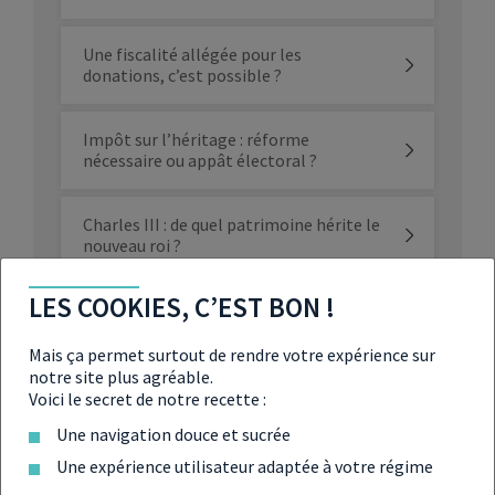
Une fiscalité allégée pour les
donations, c’est possible ?
Impôt sur l’héritage : réforme
nécessaire ou appât électoral ?
Charles III : de quel patrimoine hérite le
nouveau roi ?
LES COOKIES, C’EST BON !
L’OCDE recommande de taxer les
successions
Mais ça permet surtout de rendre votre expérience sur
notre site plus agréable.
Transmission : quels sont les avantages
Voici le secret de notre recette :
de la donation transgénérationnelle ?
Une navigation douce et sucrée
Une expérience utilisateur adaptée à votre régime
3 bonnes raisons de transmettre son