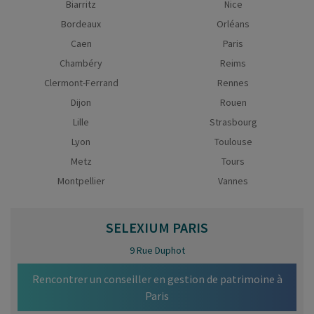
Biarritz
Nice
Bordeaux
Orléans
Caen
Paris
Chambéry
Reims
Clermont-Ferrand
Rennes
Dijon
Rouen
Lille
Strasbourg
Lyon
Toulouse
Metz
Tours
Montpellier
Vannes
SELEXIUM
PARIS
9 Rue Duphot
Rencontrer un conseiller en gestion de patrimoine à
Paris