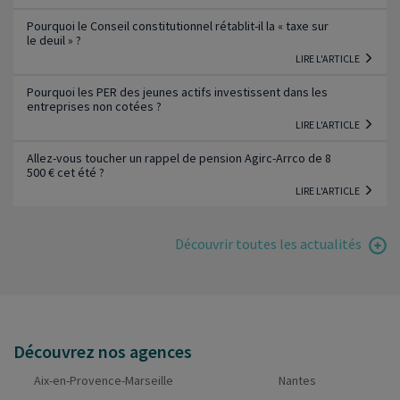
Pourquoi le Conseil constitutionnel rétablit-il la « taxe sur
le deuil » ?
LIRE L'ARTICLE
Pourquoi les PER des jeunes actifs investissent dans les
entreprises non cotées ?
LIRE L'ARTICLE
Allez-vous toucher un rappel de pension Agirc-Arrco de 8
500 € cet été ?
LIRE L'ARTICLE
Découvrir toutes les actualités
Découvrez nos agences
Aix-en-Provence-Marseille
Nantes