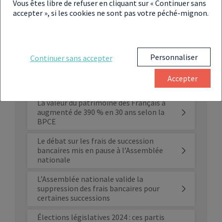
portefeuille boursier
Vous êtes libre de refuser en cliquant sur « Continuer sans
accepter », si les cookies ne sont pas votre péché-mignon.
Les 3 solutions pour transmettre son
patrimoine immobilier à moindre coût
Personnaliser
Continuer sans accepter
Donation d’argent : un amendement au
PLF 2024 menace la fiscalité des
Accepter
usufruitiers
La valeur du patrimoine des Français a
augmenté de 390 % en 30 ans selon la
BPCE
Le débat sur les frais de succession
bancaires mis en pause à l’Assemblée
nationale
L’Assemblée nationale valide la
suppression des frais bancaires pour
certaines successions
Élections législatives 2024 : ces partis