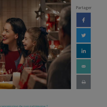
Partager
Déficit foncier
reprise
Loi Pinel
Anciens dispositifs
Investissement locatif
transmission de son patrimoine ?