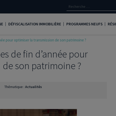
NE
DÉFISCALISATION IMMOBILIÈRE
PROGRAMMES NEUFS
RÉSI
ée pour optimiser la transmission de son patrimoine ?
oine
Loi Denormandie
Appartements neufs à Paris
Créd
es de fin d’année pour
Dispositif Jeanbrun
Appartements neufs à Toulous
Deve
LMNP
Appartements neufs à Bordea
Les 
n de son patrimoine ?
oine
Logement locatif intermédiaire
Appartements neufs à Marseill
Ass
Loi Girardin
Appartements neufs à Lyon
René
Thématique :
Actualités
Loi Malraux
PTZ
gent
Loi Cosse
Nue propriété