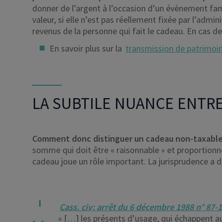
donner de l’argent à l’occasion d’un évènement fami
valeur, si elle n’est pas réellement fixée par l’admin
revenus de la personne qui fait le cadeau. En cas de 
En savoir plus sur la
transmission de patrimoi
LA SUBTILE NUANCE ENTR
Comment donc distinguer un cadeau non-taxable 
somme qui doit être « raisonnable » et proportionné
cadeau joue un rôle important. La jurisprudence a d
Cass. civ; arrêt du 6 décembre 1988 n° 87-
« […] les présents d’usage, qui échappent au