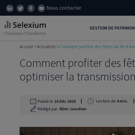
Nous contacter
GESTION DE PATRIMOI
Accueil
Actualités
Comment profiter des fêtes de fin d’ann
Développer son patrim
Comment profiter des fêt
Réduire ses impôts
Préparer sa retraite
optimiser la transmissio
Transmission de patrim
SCI
Lecture de
4 min.
Publié le
16 Déc 2020
Protéger ses proches
Rédigé par
Rémi Jourdren
Comment placer son ar
Défiscalisation