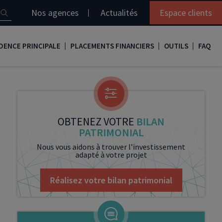
Nos agences
Actualités
Espace clients
DENCE PRINCIPALE
PLACEMENTS FINANCIERS
OUTILS
FAQ
it immobilier
Assurance vie
Simulation loi Denormandie
e
nir propriétaire
Compte titres
Comment réaliser son bilan patrimonial ?
ux
meilleurs taux
PERP
Le guide de la loi Denormandie 2026
OBTENEZ VOTRE
BILAN
PATRIMONIAL
e
urance de prêt immobilier
PER
Simulation prêt immobilier
Nous vous aidons à trouver l’investissement
adapté à votre projet
gocier son crédit immobilier
PEA
Nos vidéos
Loi Madelin
Nos Podcasts
Réalisez votre bilan patrimonial
SCPI
FCPI