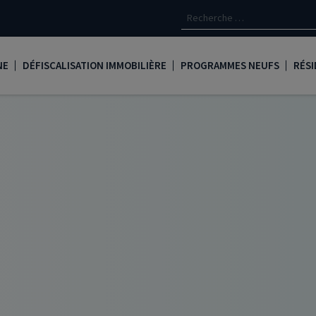
NE
DÉFISCALISATION IMMOBILIÈRE
PROGRAMMES NEUFS
RÉSI
oine
Loi Denormandie
Appartements neufs à Paris
Créd
Dispositif Jeanbrun
Appartements neufs à Toulous
Deve
LMNP
Appartements neufs à Bordea
Les 
oine
Logement locatif intermédiaire
Appartements neufs à Marseill
Ass
Loi Girardin
Appartements neufs à Lyon
René
Loi Malraux
PTZ
gent
Loi Cosse
Nue propriété