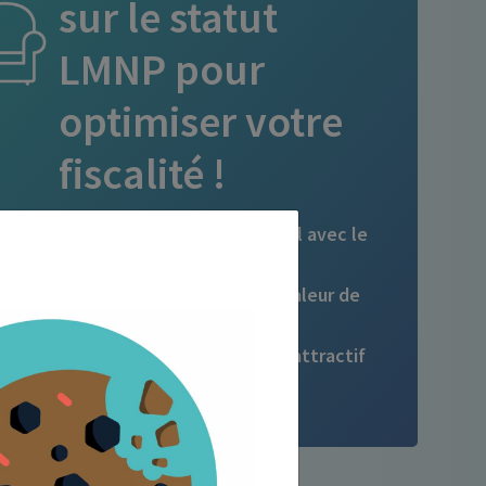
sur le statut
LMNP pour
optimiser votre
fiscalité !
Jusqu’à 50 % d’abattement fiscal avec le
régime micro-BIC
Amortissez jusqu’à 100 % de la valeur de
votre bien
Bénéficiez d’un rendement net attractif
avec la location meublée