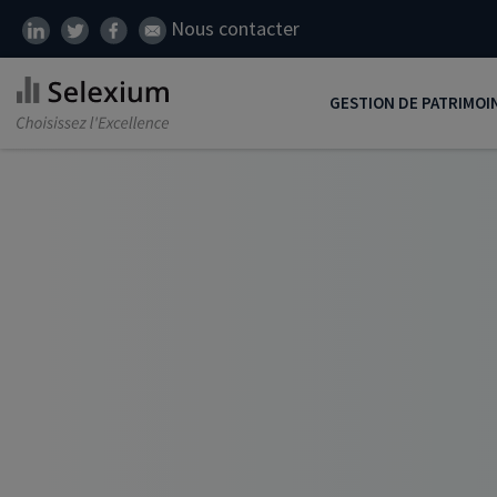
Nous contacter
GESTION DE PATRIMOI
Développer son patrim
Réduire ses impôts
Préparer sa retraite
Transmission de patrim
SCI
Protéger ses proches
Comment placer son ar
Défiscalisation