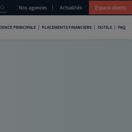
Nos agences
Actualités
Espace clients
DENCE PRINCIPALE
PLACEMENTS FINANCIERS
OUTILS
FAQ
it immobilier
Assurance vie
Simulation loi Denormandie
e
nir propriétaire
Compte titres
Comment réaliser son bilan patrimonial ?
ux
meilleurs taux
PERP
Le guide de la loi Denormandie 2026
e
urance de prêt immobilier
PER
Simulation prêt immobilier
gocier son crédit immobilier
PEA
Nos vidéos
Loi Madelin
Nos Podcasts
SCPI
FCPI