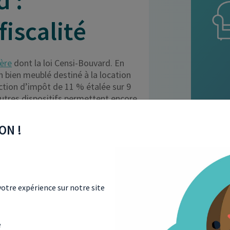
d :
iscalité
ière
dont la loi Censi-Bouvard. En
un bien meublé destiné à la location
ction d’impôt de 11 % étalée sur 9
’autres dispositifs permettent encore
ON !
otre expérience sur notre site
e