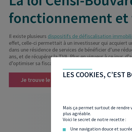
La loi Censi-Bouvar
fonctionnement et f
Il existe plusieurs
dispositifs de défiscalisation immobil
effet, celle-ci permettait à un investisseur qui acquiert 
dans une résidence de services de bénéficier d’une rédu
ans, et de récupérer la TVA. Plus en vigueur à ce jour, d
d’optimiser sa fiscalité en 2026.
LES COOKIES, C’EST B
Je trouve le dispositif qui me correspond
Mais ça permet surtout de rendre v
plus agréable.
Voici le secret de notre recette :
Une navigation douce et sucré