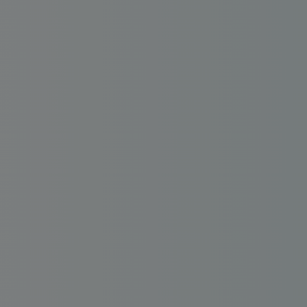
Déficit foncier
reprise
Loi Pinel
Anciens dispositifs
Investissement locatif