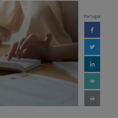
Déficit foncier
Partager
reprise
Loi Pinel
Anciens dispositifs
Investissement locatif