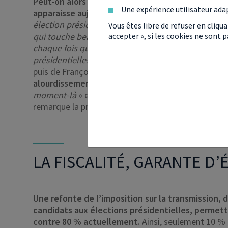
Peut-on alors ainsi songer qu’une refonte de la f
Une expérience utilisateur ada
apparaisse aujourd’hui réellement indispensable 
élection présidentielle, nous avons des effets d’an
Vous êtes libre de refuser en cliqu
qui touche beaucoup de Français
, » observe la
nota
accepter », si les cookies ne sont
chaque fois qu’il y a eu de grandes réformes en la m
présidentielles
« , ajoute-t-elle. La professionnell
puis de François Hollande qui ont
entrainé respec
alourdissement des droits de succession.
«
C’est 
moment-là
» et qui a pour effet de «
susciter les pa
remarque la professionnelle. A l’image, donc, de ce 
LA FISCALITÉ, GARANTE D’
Une refonte de l’imposition sur la transmission, d
candidats aux élections présidentielles, permett
contre 80 % actuellement.
Ainsi, seulement 10 % d