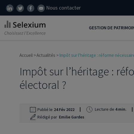
Nous contacter
GESTION DE PATRIMOI
Développer son patrim
Accueil
Actualités
Impôt sur l’héritage : réforme nécessair
Réduire ses impôts
Impôt sur l’héritage : ré
Préparer sa retraite
électoral ?
Transmission de patrim
SCI
Protéger ses proches
Lecture de
4 min.
Publié le
24 Fév 2022
Rédigé par
Emilie Gardes
Comment placer son ar
Défiscalisation