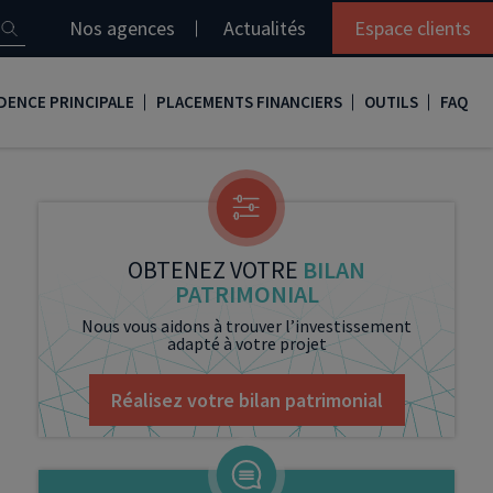
Nos agences
Actualités
Espace clients
DENCE PRINCIPALE
PLACEMENTS FINANCIERS
OUTILS
FAQ
it immobilier
Assurance vie
Simulation loi Denormandie
e
nir propriétaire
Compte titres
Comment réaliser son bilan patrimonial ?
ux
meilleurs taux
PERP
Le guide de la loi Denormandie 2026
OBTENEZ VOTRE
BILAN
PATRIMONIAL
e
urance de prêt immobilier
PER
Simulation prêt immobilier
Nous vous aidons à trouver l’investissement
adapté à votre projet
gocier son crédit immobilier
PEA
Nos vidéos
Loi Madelin
Nos Podcasts
Réalisez votre bilan patrimonial
SCPI
FCPI