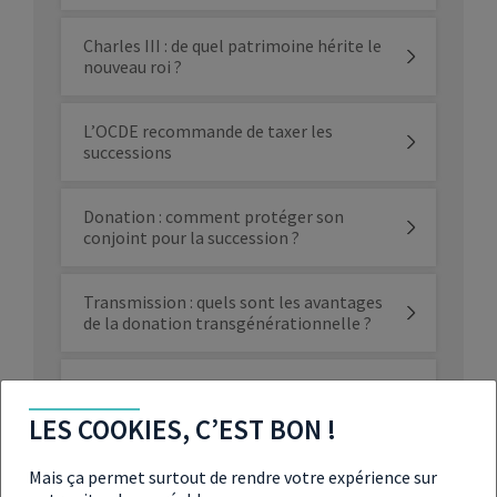
Charles III : de quel patrimoine hérite le
nouveau roi ?
L’OCDE recommande de taxer les
successions
Donation : comment protéger son
conjoint pour la succession ?
Transmission : quels sont les avantages
de la donation transgénérationnelle ?
3 bonnes raisons de transmettre son
portefeuille boursier
LES COOKIES, C’EST BON !
Les 3 solutions pour transmettre son
Mais ça permet surtout de rendre votre expérience sur
patrimoine immobilier à moindre coût