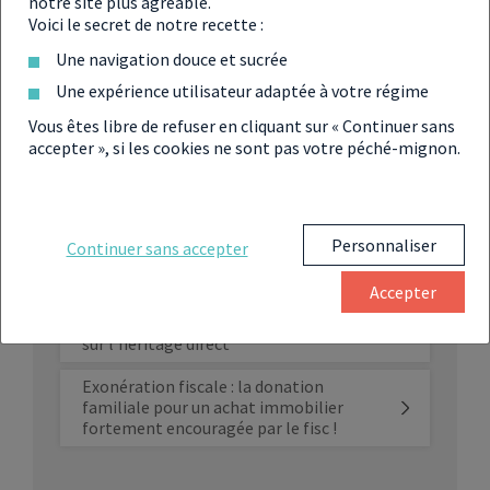
notre site plus agréable.
Voici le secret de notre recette :
La valeur du patrimoine des Français a
Une navigation douce et sucrée
augmenté de 390 % en 30 ans selon la
BPCE
Une expérience utilisateur adaptée à votre régime
Vous êtes libre de refuser en cliquant sur « Continuer sans
Le débat sur les frais de succession
accepter », si les cookies ne sont pas votre péché-mignon.
bancaires mis en pause à l’Assemblée
nationale
L’Assemblée nationale valide la
suppression des frais bancaires pour
Personnaliser
Continuer sans accepter
certaines successions
Accepter
Élections législatives 2024 : ces partis
qui promettent de supprimer l’impôt
sur l’héritage direct
Exonération fiscale : la donation
familiale pour un achat immobilier
fortement encouragée par le fisc !