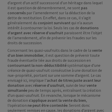
d’argent d’un actif successoral d’un héritage dans lequel
il est question de démembrement, ne sont
pas
concernés
par l’amendement sur la déduction de la
dette de restitution. En effet, dans ce cas, il s’agit
généralement du
conjoint survivant
qui n’a aucun
intérêt à contourner la loi. Seuls les cas de
donations
d’argent avec réserve d’usufruit
paraissent être l’objet
de l’amendement, afin de prévenir les fraudes sur les
droits de succession.
Concernant les quasi-usufruits dans le cadre de la
vente
d’un bien immobilier
, il est question de prévenir toute
fraude éventuelle liée aux droits de succession en
contournant la non-déductibilité
systématique d’une
créance de quasi-usufruit consécutive à une donation de
nue-propriété, portant sur une somme d’argent. Le cas
envisagé ici, implique l’
achat de titres
juste avant leur
donation
avec
réserve d’usufruit
, suivi de leur
vente
simultanée
peu de temps après, entraînant la création
d’un quasi-usufruit. En revanche, lorsque le mécanisme
de donation
s’applique avant la vente du bien
,
l’opération
ne peut être contestée
. Seront donc
seulement remises en cause, les donations d’argent avec