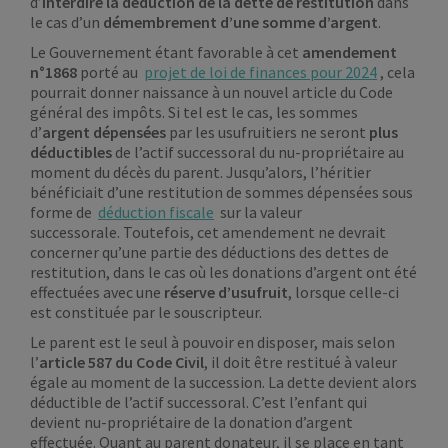
d’
interdire la déduction de la dette de restitution
dans
le cas d’un
démembrement d’une somme d’argent
.
Le Gouvernement étant favorable à cet
amendement
n°1868
porté au
projet de loi de finances pour 2024
, cela
pourrait donner naissance à un nouvel article du Code
général des impôts. Si tel est le cas, les sommes
d’
argent dépensées
par les usufruitiers ne seront
plus
déductibles
de l’actif successoral du nu-propriétaire au
moment du décès du parent. Jusqu’alors, l’héritier
bénéficiait d’une restitution de sommes dépensées sous
forme de
déduction fiscale
sur la valeur
successorale. Toutefois, cet amendement ne devrait
concerner qu’une partie des déductions des dettes de
restitution, dans le cas où les donations d’argent ont été
effectuées avec une
réserve d’usufruit
, lorsque celle-ci
est constituée par le souscripteur.
Le parent est le seul à pouvoir en disposer, mais selon
l’
article 587 du Code Civil
, il doit être restitué à valeur
égale au moment de la succession. La dette devient alors
déductible de l’actif successoral. C’est l’enfant qui
devient nu-propriétaire de la donation d’argent
effectuée. Quant au parent donateur, il se place en tant