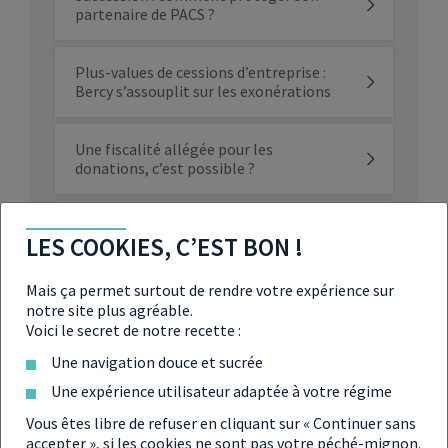
partenaire de PACS ?
Plus-values de cessions d’entreprise :
Bercy s’assouplit sur les exonérations
Une fiscalité allégée pour les
donations, c’est possible ?
Impôt sur l’héritage : réforme
LES COOKIES, C’EST BON !
nécessaire ou appât électoral ?
Mais ça permet surtout de rendre votre expérience sur
Charles III : de quel patrimoine hérite le
notre site plus agréable.
nouveau roi ?
Voici le secret de notre recette :
Une navigation douce et sucrée
L’OCDE recommande de taxer les
Une expérience utilisateur adaptée à votre régime
successions
Vous êtes libre de refuser en cliquant sur « Continuer sans
accepter », si les cookies ne sont pas votre péché-mignon.