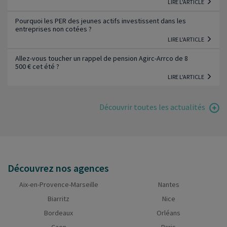
LIRE L'ARTICLE
Pourquoi les PER des jeunes actifs investissent dans les
entreprises non cotées ?
LIRE L'ARTICLE
Allez-vous toucher un rappel de pension Agirc-Arrco de 8
500 € cet été ?
LIRE L'ARTICLE
Découvrir toutes les actualités
Découvrez nos agences
Aix-en-Provence-Marseille
Nantes
Biarritz
Nice
Bordeaux
Orléans
Caen
Paris