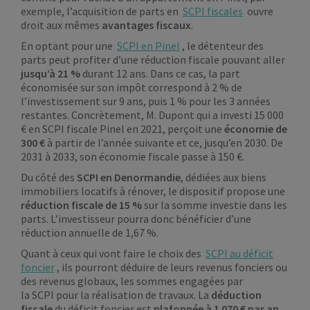
exemple, l’acquisition de parts en
SCPI fiscales
ouvre
droit aux mêmes
avantages fiscaux
.
En optant pour une
SCPI en Pinel
, le détenteur des
parts peut profiter d’une réduction fiscale pouvant aller
jusqu’à 21 %
durant 12 ans. Dans ce cas, la part
économisée sur son impôt correspond à 2 % de
l’investissement sur 9 ans, puis 1 % pour les 3 années
restantes. Concrètement, M. Dupont qui a investi 15 000
€ en SCPI fiscale Pinel en 2021, perçoit une
économie de
300 €
à partir de l’année suivante et ce, jusqu’en 2030. De
2031 à 2033, son économie fiscale passe à 150 €.
Du côté des
SCPI en Denormandie
, dédiées aux biens
immobiliers locatifs à rénover, le dispositif propose une
réduction fiscale de 15 %
sur la somme investie dans les
parts. L’investisseur pourra donc bénéficier d’une
réduction annuelle de 1,67 %.
Quant à ceux qui vont faire le choix des
SCPI au déficit
foncier
, ils pourront déduire de leurs revenus fonciers ou
des revenus globaux, les sommes engagées par
la SCPI pour la réalisation de travaux. La
déduction
fiscale
du déficit foncier est
plafonnée à 1 070 € par an
.