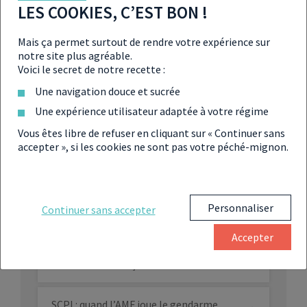
rentabilité des SCPI se confirme
LES COOKIES, C’EST BON !
SCPI : la collecte 2021 montre un regain
Mais ça permet surtout de rendre votre expérience sur
de confiance dans la pierre-papier
notre site plus agréable.
Voici le secret de notre recette :
Une navigation douce et sucrée
SCPI : peut-on vraiment vous empêcher
de vendre vos parts ?
Une expérience utilisateur adaptée à votre régime
Vous êtes libre de refuser en cliquant sur « Continuer sans
Baisse des prix de l’immobilier : les SCPI
accepter », si les cookies ne sont pas votre péché-mignon.
vont-elles résister ?
Ralentissement des SCPI : les prémices
Personnaliser
Continuer sans accepter
d’un effondrement ?
Accepter
Dublin : le nouvel eldorado des fonds
immobiliers français ?
SCPI : quand l’AMF joue le gendarme