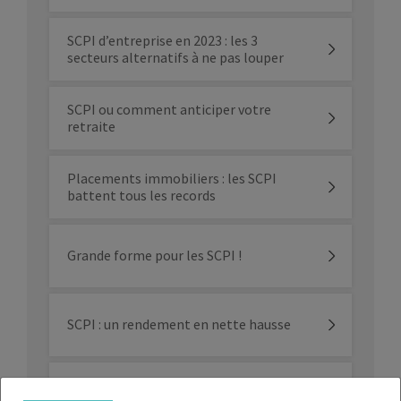
SCPI d’entreprise en 2023 : les 3
secteurs alternatifs à ne pas louper
SCPI ou comment anticiper votre
retraite
Placements immobiliers : les SCPI
battent tous les records
Grande forme pour les SCPI !
SCPI : un rendement en nette hausse
Taux de rendement 2022 : la bonne