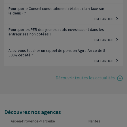
Pourquoi le Conseil constitutionnel rétablit-il la « taxe sur
le deuil » ?
LIRE L'ARTICLE
Pourquoi les PER des jeunes actifs investissent dans les
entreprises non cotées ?
LIRE L'ARTICLE
Allez-vous toucher un rappel de pension Agirc-Arrco de 8
500 € cet été ?
LIRE L'ARTICLE
Découvrir toutes les actualités
Découvrez nos agences
Aix-en-Provence-Marseille
Nantes