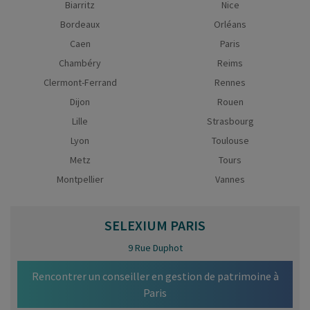
Biarritz
Nice
Bordeaux
Orléans
Caen
Paris
Chambéry
Reims
Clermont-Ferrand
Rennes
Dijon
Rouen
Lille
Strasbourg
Lyon
Toulouse
Metz
Tours
Montpellier
Vannes
SELEXIUM
PARIS
9 Rue Duphot
Rencontrer un conseiller en gestion de patrimoine à
Paris