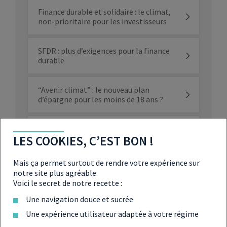
Finance durable et solidaire : le climat,
non-prioritaire pour les investisseurs
SFDR : plus d’exigences pour la finance
durable
“Avenir climat” : le nouveau plan
d’épargne pour les moins de 18 ans ?
Le gouvernement va-t-il taxer les riches
LES COOKIES, C’EST BON !
pour financer la transition écologique ?
Placements durables : les jeunes de plus
Mais ça permet surtout de rendre votre expérience sur
en plus convaincus et les seniors
notre site plus agréable.
toujours aussi réticents
Voici le secret de notre recette :
Une navigation douce et sucrée
Transition énergétique : la BCE alerte
et appelle à réagir tout de suite pour
Une expérience utilisateur adaptée à votre régime
sauver l’économie