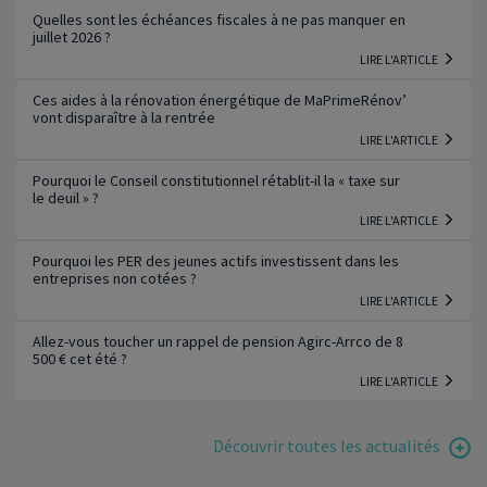
Quelles sont les échéances fiscales à ne pas manquer en
juillet 2026 ?
LIRE L'ARTICLE
Ces aides à la rénovation énergétique de MaPrimeRénov’
vont disparaître à la rentrée
LIRE L'ARTICLE
Pourquoi le Conseil constitutionnel rétablit-il la « taxe sur
le deuil » ?
LIRE L'ARTICLE
Pourquoi les PER des jeunes actifs investissent dans les
entreprises non cotées ?
LIRE L'ARTICLE
Allez-vous toucher un rappel de pension Agirc-Arrco de 8
500 € cet été ?
LIRE L'ARTICLE
Découvrir toutes les actualités