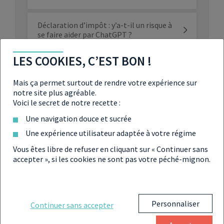
Déclaration d’impôt : y’a-t-il un risque à
se faire aider par ChatGPT ?
LES COOKIES, C’EST BON !
Impôt sur le revenu 2023 : quelle date de
versement pour le remboursement ?
Mais ça permet surtout de rendre votre expérience sur
notre site plus agréable.
Impôts : le droit à l’erreur plébiscité
Voici le secret de notre recette :
pour lutter contre la fraude fiscale
Une navigation douce et sucrée
Une expérience utilisateur adaptée à votre régime
Pourquoi mon impôt sur le revenu
Vous êtes libre de refuser en cliquant sur « Continuer sans
augmente à l’automne 2023 ?
accepter », si les cookies ne sont pas votre péché-mignon.
Impôt : les 6 étapes à vérifier avant le
31 décembre 2023
Personnaliser
Continuer sans accepter
Impôts 2025 : la déclaration en ligne