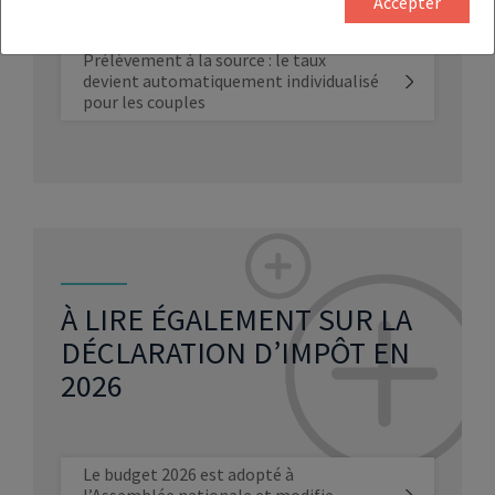
Accepter
ouvre ses portes le 10 avril !
Prélèvement à la source : le taux
devient automatiquement individualisé
pour les couples
À LIRE ÉGALEMENT SUR LA
DÉCLARATION D’IMPÔT EN
2026
Le budget 2026 est adopté à