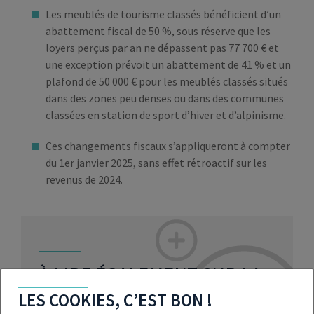
Les meublés de tourisme classés bénéficient d’un
abattement fiscal de 50 %, sous réserve que les
loyers perçus par an ne dépassent pas 77 700 € et
une exception prévoit un abattement de 41 % et un
plafond de 50 000 € pour les meublés classés situés
dans des zones peu denses ou dans des communes
classées en station de sport d’hiver et d’alpinisme.
Ces changements fiscaux s’appliqueront à compter
du 1er janvier 2025, sans effet rétroactif sur les
revenus de 2024.
À LIRE ÉGALEMENT SUR LA
LMNP
LES COOKIES, C’EST BON !