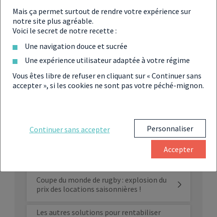
Mais ça permet surtout de rendre votre expérience sur
notre site plus agréable.
L’aide Covid accessible aux LMNP,
Voici le secret de notre recette :
pouvez-vous y prétendre ?
Une navigation douce et sucrée
Une expérience utilisateur adaptée à votre régime
L’avantage fiscal des locations
touristiques vit-il ses dernières heures
Vous êtes libre de refuser en cliquant sur « Continuer sans
en 2023 ?
accepter », si les cookies ne sont pas votre péché-mignon.
Des quartiers de Paris bientôt interdits
à la location pour les meublés
touristiques ?
Personnaliser
Continuer sans accepter
Propriétaires de meublés touristiques :
Accepter
attention Bercy va sévir !
Coupe du monde de rugby : explosion du
prix des locations saisonnières !
Les autres solutions pour rentabiliser